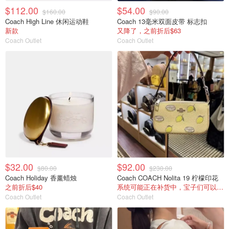
$112.00
$54.00
$160.00
$90.00
Coach High Line 休闲运动鞋
Coach 13毫米双面皮带 标志扣
新款
又降了，之前折后$63
Coach Outlet
Coach Outlet
$32.00
$92.00
$80.00
$230.00
Coach Holiday 香薰蜡烛
Coach COACH Nolita 19 柠檬印花
之前折后$40
系统可能正在补货中，宝子们可以蹲补!
Coach Outlet
Coach Outlet