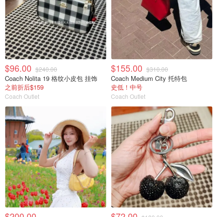
$96.00
$155.00
$240.00
$310.00
Coach Nolita 19 格纹小皮包 挂饰
Coach Medium City 托特包
之前折后$159
史低！中号
Coach Outlet
Coach Outlet
$200.00
$72.00