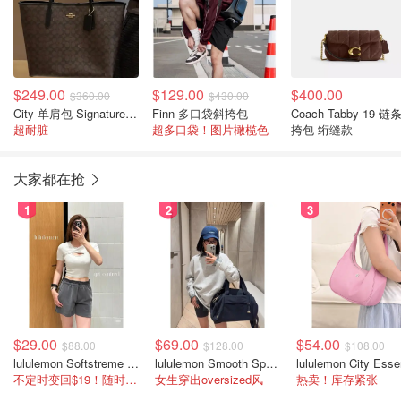
$249.00
$129.00
$400.00
$360.00
$430.00
City 单肩包 Signature 帆布
Finn 多口袋斜挎包
Coach Tabby 19 链
超耐脏
超多口袋！图片橄榄色
挎包 绗缝款
大家都在抢
1
2
3
$29.00
$69.00
$54.00
$88.00
$128.00
$108.00
lululemon Softstreme 女士高腰短裤 10cm
lululemon Smooth Spacer 经典卫衣
不定时变回$19！随时点进来看
女生穿出oversized风
热卖！库存紧张