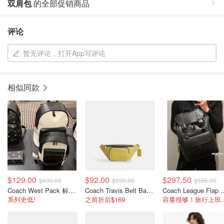
双肩包
的全部促销商品
评论
暂无评论，打开App写评论
相似同款
$129.00
$92.00
$297.50
$430.00
$230.00
$595.00
Coach West Pack 标志帆布腰包
Coach Travis Belt Bag 30 Signature 印花腰包
Coach Leagu
系列史低!
之前折后$169
容量很够！