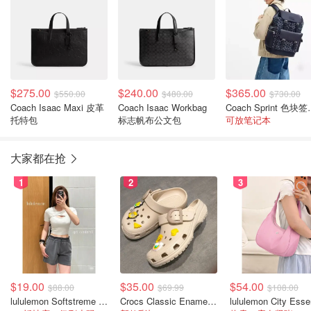
$275.00
$240.00
$365.00
$550.00
$480.00
$730.00
Coach Isaac Maxi 皮革
Coach Isaac Workbag
Coach Sp
托特包
标志帆布公文包
可放笔记本
大家都在抢
1
2
3
$19.00
$35.00
$54.00
$88.00
$69.99
$108.00
lululemon Softstreme 女士高腰短裤 10cm
Crocs Classic Enamel Buckle 卡骆驰布扣便鞋