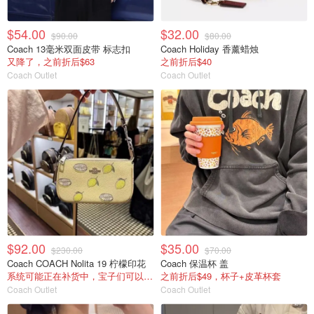
$54.00
$32.00
$90.00
$80.00
Coach 13毫米双面皮带 标志扣
Coach Holiday 香薰蜡烛
又降了，之前折后$63
之前折后$40
Coach Outlet
Coach Outlet
$92.00
$35.00
$230.00
$70.00
Coach COACH Nolita 19 柠檬印花
Coach 保温杯 盖
系统可能正在补货中，宝子们可以蹲补!
之前折后$49，杯子+皮革杯套
Coach Outlet
Coach Outlet