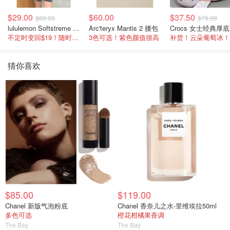
$29.00
$60.00
$37.50
$88.00
$79.99
lululemon Softstreme 女士高腰短裤 10cm
Arc'teryx Mantis 2 腰包
C
不定时变回$19！随时点进来看
3色可选！紫色颜值很高
补货！云朵葡萄冰！
猜你喜欢
$85.00
$119.00
Chanel 新版气泡粉底
Chanel 香奈儿之水-里维埃拉50ml
多色可选
橙花柑橘果香调
The Bay
The Bay