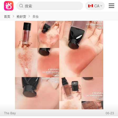
🇨🇦
CA
首页
抢好货
美妆
The Bay
06-23