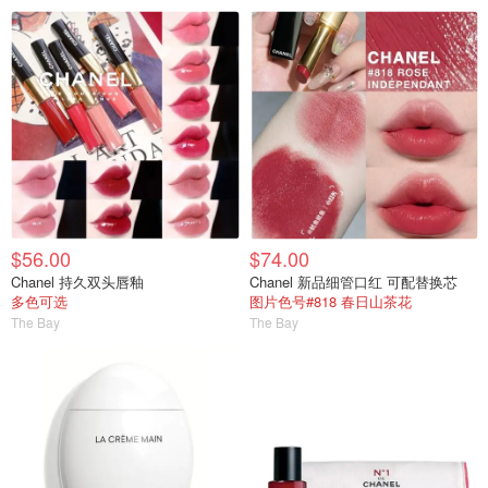
$56.00
$74.00
Chanel 持久双头唇釉
Chanel 新品细管口红 可配替换芯
多色可选
图片色号#818 春日山茶花
The Bay
The Bay