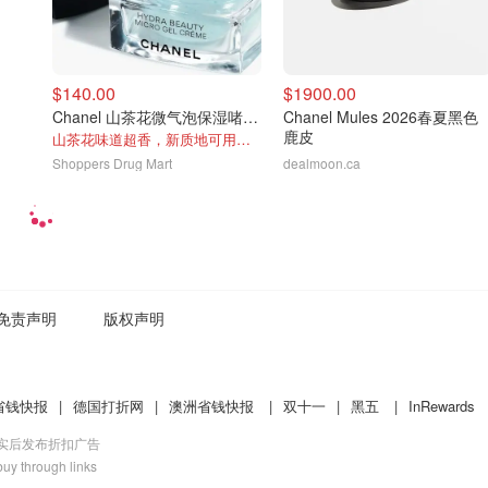
$140.00
$1900.00
Chanel 山茶花微气泡保湿啫喱霜50ml
Chanel Mules 2026春夏黑色
鹿皮
山茶花味道超香，新质地可用作隔离+面霜
Shoppers Drug Mart
dealmoon.ca
免责声明
版权声明
省钱快报
|
德国打折网
|
澳洲省钱快报
|
双十一
|
黑五
|
InRewards
核实后发布折扣广告
uy through links