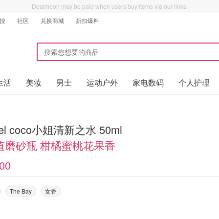
Dealmoon may be paid when users buy items via our links.
搜
社区
兑换商城
折扣爆料
生活
美妆
男士
运动户外
家电数码
个人护理
el coco小姐清新之水 50ml
值磨砂瓶 柑橘蜜桃花果香
00
The Bay
女香