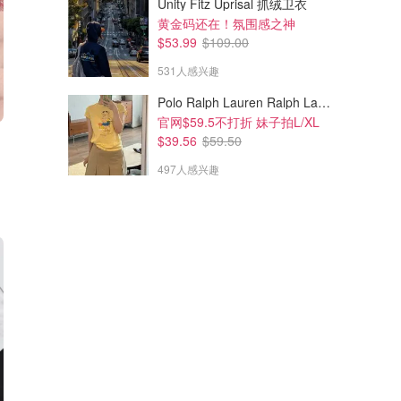
Unity Fitz Uprisal 抓绒卫衣
黄金码还在！氛围感之神
$53.99
$109.00
531人感兴趣
Polo Ralph Lauren Ralph Lauren Polo Bear 女童棉T恤 染色 1件
官网$59.5不打折 妹子拍L/XL
$39.56
$59.50
497人感兴趣