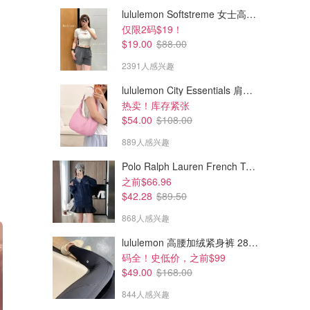
lululemon Softstreme 女士高腰短裤 10cm
仅限2码$19！
$19.00
$88.00
2391人感兴趣
lululemon City Essentials 肩背包 4L
热卖！库存紧张
$54.00
$108.00
889人感兴趣
Polo Ralph Lauren French Terry 女童连帽卫衣 7-16码
之前$66.96
$42.28
$89.50
868人感兴趣
lululemon 高腰加绒紧身裤 28"≈71cm 5个口袋
码全！史低价，之前$99
$49.00
$168.00
844人感兴趣