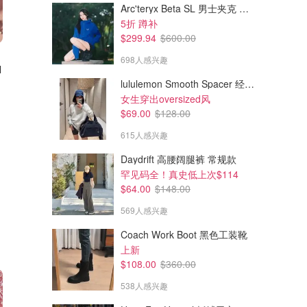
Arc'teryx Beta SL 男士夹克 黑色
5折 蹲补
$299.94
$600.00
$119.00
$119.00
698人感兴趣
l
Chanel 香奈儿之水-里维埃拉50ml
Chanel 香奈儿之水-杜维埃50ml
橙花柑橘果香调
海岸田园香 罗勒叶结合西西里橙
lululemon Smooth Spacer 经典卫衣
女生穿出oversized风
The Bay
The Bay
$69.00
$128.00
615人感兴趣
Daydrift 高腰阔腿裤 常规款
罕见码全！真史低上次$114
$64.00
$148.00
569人感兴趣
Coach Work Boot 黑色工装靴
上新
$108.00
$360.00
538人感兴趣