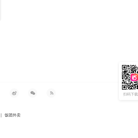
扫码下载 
|
饭团外卖