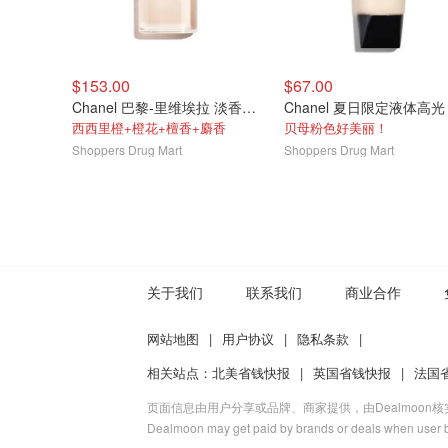
$153.00
$67.00
Chanel 巴黎-里维埃拉 淡香水50ml
Chanel 夏日限定液体高光
西西里橙+橙花+檀香+麝香
贝母粉色好美丽！
Shoppers Drug Mart
Shoppers Drug Mart
关于我们
联系我们
商业合作
网站地图
|
用户协议
|
隐私条款
|
相关站点：
北美省钱快报
|
英国省钱快报
|
法国
页面信息由用户分享或品牌、商家提供，由Dealmoon
Dealmoon may get paid by brands or deals when user b