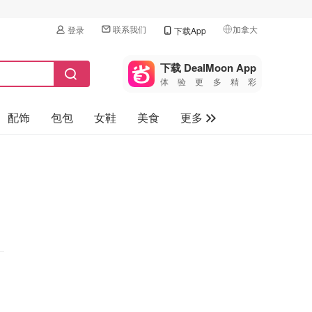
联系我们
加拿大
登录
下载App
🇺🇸
美国
下载 DealMoon App
体验更多精彩
🇨🇳
中国
配饰
包包
女鞋
美食
更多
🇨🇦
加拿大
🇬🇧
母婴玩具
英国
保健品
🇩🇪
德国
旅游
🇫🇷
法国
汽车
🇮🇹
意大利
🇦🇺
澳洲
🇳🇿
新西兰