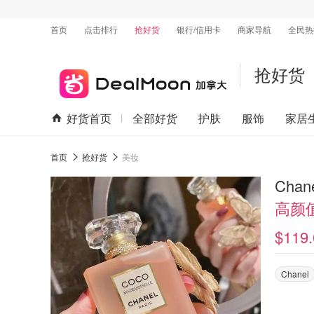
首页
点击排行
抢好货
银行/信用卡
商家导航
全民热
抢好货
好货首页
全部好货
护肤
服饰
家居
首页
抢好货
美妆
Chan
高颜
$119.
Chanel