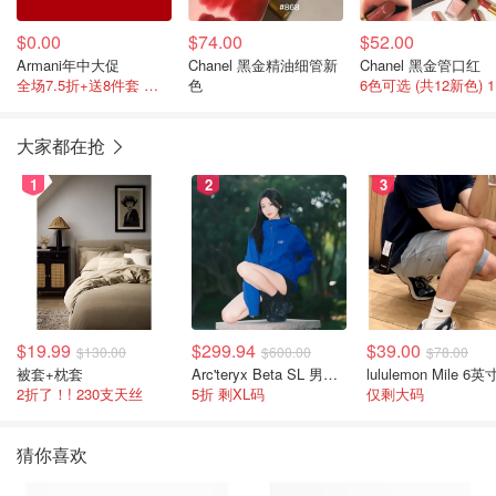
$0.00
$74.00
$52.00
Armani年中大促
Chanel 黑金精油细管新
Chanel 黑金管口红
全场7.5折+送8件套 含黑钥匙面霜
色
6
大家都在抢
1
2
3
$19.99
$299.94
$39.00
$130.00
$600.00
$78.00
被套+枕套
Arc'teryx Beta SL 男士夹克 黑色
2折了！! 230支天丝
5折 剩XL码
仅剩大码
猜你喜欢