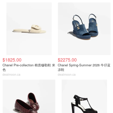
$1825.00
$2275.00
Chanel Pre-collection 棉质穆勒鞋 米
Chanel Spring-Summer 2026 牛仔蓝
色
凉鞋
dealmoon.ca
dealmoon.ca