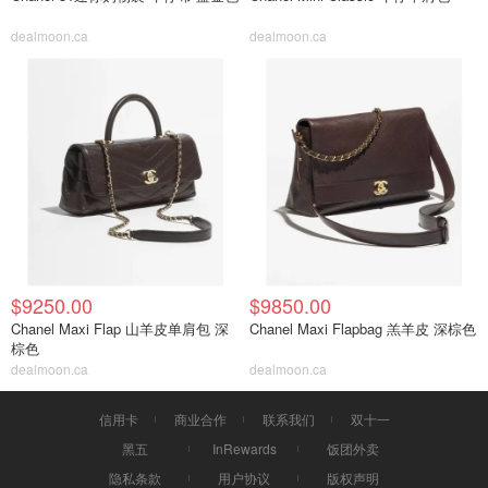
dealmoon.ca
dealmoon.ca
$9250.00
$9850.00
Chanel Maxi Flap 山羊皮单肩包 深
Chanel Maxi Flapbag 羔羊皮 深棕色
棕色
dealmoon.ca
dealmoon.ca
信用卡
商业合作
联系我们
双十一
黑五
InRewards
饭团外卖
隐私条款
用户协议
版权声明