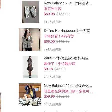
New Balance 204L 休闲运动鞋 蓝银色
限定冰川蓝
$54.00
$54.00
$59.98
$155.00
Dior 夏日限定丰唇蜜
Dior 新款护唇油 6ml
811人感兴趣
推荐色号#054
多色可选 jisoo同款
Shoppers Drug Mart
Shoppers Drug Mart
Define Herringbone 女士夹克
非常好看！4码有货
$69.00
$148.00
794人感兴趣
Zara 不对称短连衣裙 棕褐色
蕞低了！个位数抄底
$9.18
$45.90
791人感兴趣
New Balance 204L 绿银色休闲鞋
明星都在穿的热门款！多色可选 3.8折
$59.98
$155.00
685人感兴趣