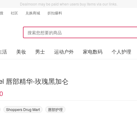
Dealmoon may be paid when users buy items via our links.
搜
社区
兑换商城
折扣爆料
生活
美妆
男士
运动户外
家电数码
个人护理
nel 唇部精华-玫瑰黑加仑
0
Shoppers Drug Mart
唇部护理