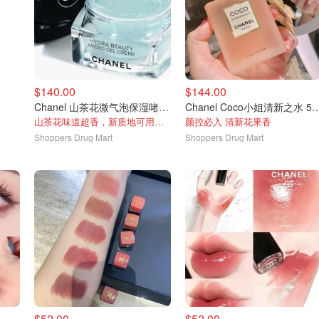
$140.00
$144.00
Chanel 山茶花微气泡保湿啫喱霜50ml
Chanel Coco小姐清新
山茶花味道超香，新质地可用作隔离+面霜
颜控必入 清新花果香
Shoppers Drug Mart
Shoppers Drug Mart
$52.00
$52.00