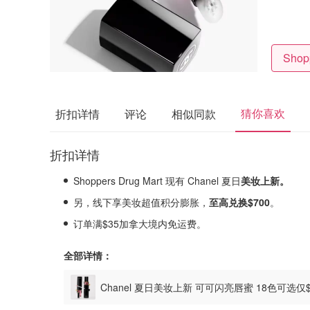
猜你喜欢
折扣详情
评论
相似同款
折扣详情
Shoppers Drug Mart 现有 Chanel 夏日
美妆上新。
另，线下享美妆超值积分膨胀，
至高兑换$700
。
订单满$35加拿大境内免运费。
全部详情：
Chanel 夏日美妆上新 可可闪亮唇蜜 18色可选仅