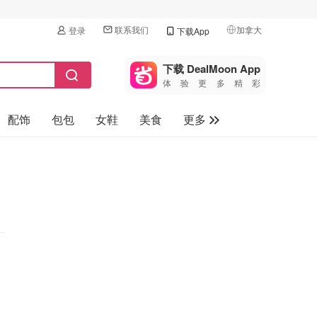
联系我们
加拿大
登录
下载App
🇺🇸
美国
下载 DealMoon App
体验更多精彩
🇨🇳
中国
配饰
包包
女鞋
美食
更多
🇨🇦
加拿大
🇬🇧
母婴玩具
英国
保健品
🇩🇪
德国
旅游
🇫🇷
法国
汽车
🇮🇹
意大利
🇦🇺
澳洲
🇳🇿
新西兰