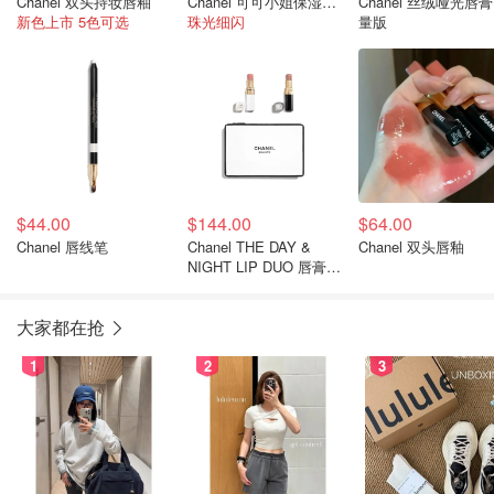
Chanel 双头持妆唇釉
Chanel 可可小姐保湿唇膏
Chanel 丝绒哑光唇膏
新色上市 5色可选
珠光细闪
量版
$44.00
$144.00
$64.00
Chanel 唇线笔
Chanel THE DAY &
Chanel 双头唇釉
NIGHT LIP DUO 唇膏双
支装
大家都在抢
1
2
3