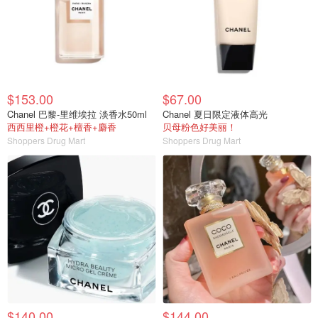
$153.00
$67.00
Chanel 巴黎-里维埃拉 淡香水50ml
Chanel 夏日限定液体高光
西西里橙+橙花+檀香+麝香
贝母粉色好美丽！
Shoppers Drug Mart
Shoppers Drug Mart
$140.00
$144.00