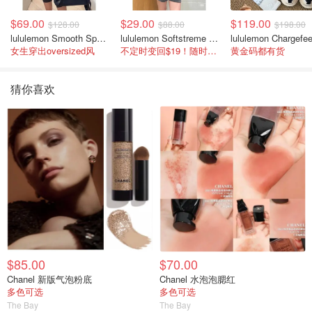
$69.00
$29.00
$119.00
$128.00
$88.00
$198.00
lululemon Smooth Spacer 经典卫衣
lululemon Softstreme 女士高腰短裤 10cm
女生穿出oversized风
不定时变回$19！随时点进来看
黄金码都有货
猜你喜欢
$85.00
$70.00
Chanel 新版气泡粉底
Chanel 水泡泡腮红
多色可选
多色可选
The Bay
The Bay