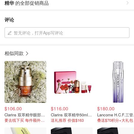
精华
的全部促销商品
评论
暂无评论，打开App写评论
相似同款
$106.00
$116.00
$180.00
Clarins 双萃精华眼部精华20ml
Clarins 双萃精华50ml礼盒
Lanco
要去线下买 每件额外送20000积分
送礼推荐 价值$163
叠送$70积分+大礼包