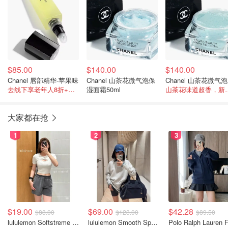
$85.00
$140.00
$140.00
Chanel 唇部精华-苹果味
Chanel 山茶花微气泡保
C
去线下享老年人8折+满$100送30K积分
湿面霜50ml
山茶花味道超香，
大家都在抢
1
2
3
$19.00
$69.00
$42.28
$88.00
$128.00
$89.50
lululemon Softstreme 女士高腰短裤 10cm
lululemon Smooth Spacer 经典卫衣