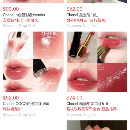
$90.00
$52.00
Chanel 5色眼影盘#tender
Chanel 黑金管口红
立返$24积分=变相7折
另外6色可选 (共12新色)
Shoppers Drug Mart
Shoppers Drug Mart
$52.00
$74.00
Chanel COCO炫光口红-#90
Chanel 精油细管口红818
纯欲樱花粉
荔枝玫瑰富家千金色 新品推荐
Shoppers Drug Mart
Shoppers Drug Mart