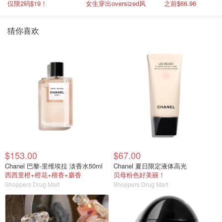
仅限2码$19！
女生穿出oversized风
之前$66.96
猜你喜欢
$153.00
$67.00
Chanel 巴黎-里维埃拉 淡香水50ml
Chanel 夏日限定液体高光
西西里橙+橙花+檀香+麝香
贝母粉色好美丽！
Shoppers Drug Mart
Shoppers Drug Mart