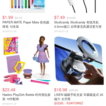
$1.99
$7.49
$3.79
$14.99
PAPER MATE Paper Mate 彩色圆
Skullcandy Skullcandy 有线耳机
珠笔 10支装
3.5mm接口 自带麦克风通话更方便
amazon.ca
amazon.ca
$23.48
$18.98
$39.99
Hasbro PlayDoh Barbie 时尚褶边套
LISEN 磁吸手机支架 车载吸盘式 20
装 10件配饰
磁力 太空黑
折扣码：K5AFGW5Z
amazon.ca