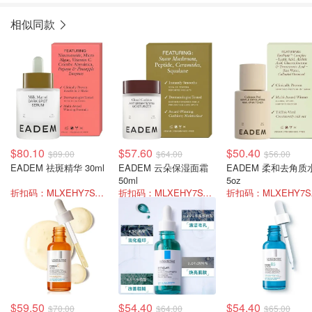
相似同款
$80.10
$57.60
$50.40
$89.00
$64.00
$56.00
EADEM 祛斑精华 30ml
EADEM 云朵保湿面霜
EADEM 柔和去角质
50ml
5oz
折扣码：MLXEHY7SVFBW
折扣码：MLXEHY7SVFBW
折扣
$59.50
$54.40
$54.40
$70.00
$64.00
$65.00