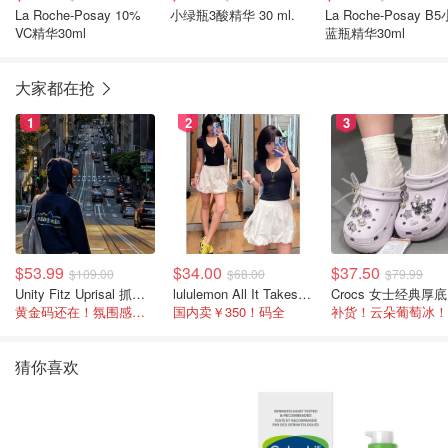
La Roche-Posay 10%
小绿瓶3酸精华 30 ml.
La Roche-Posay B5
VC精华30ml
蓝瓶精华30ml
大家都在抢
1
2
3
$53.99
$34.00
$37.50
$109.00
$68.00
$79.99
Unity Fitz Uprisal 抓绒卫衣
lululemon All It Takes Nulu 罗纹V领短袖T恤
C
黄金码还在！氛围感之神
国内卖￥350！码全
补货！云朵葡萄冰！
猜你喜欢