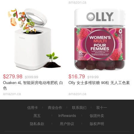
amazon.ca
$279.98
$16.79
$399.99
$19.99
Ouaken 4L 智能厨房电动堆肥机 白
Olly 女士多维软糖 90粒 无人工色素
色
amazon.ca
amazon.ca
信用卡
商业合作
联系我们
双十一
黑五
InRewards
饭团外卖
隐私条款
用户协议
版权声明