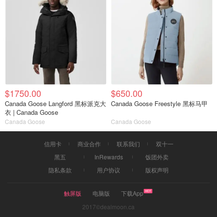
$1750.00
$650.00
Canada Goose Langford 黑标派克大
Canada Goose Freestyle 黑标马甲
衣 | Canada Goose
Canada Goose
Canada Goose
信用卡
商业合作
联系我们
双十一
黑五
InRewards
饭团外卖
隐私条款
用户协议
版权声明
触屏版
电脑版
下载App
2017©dealmoon.ca