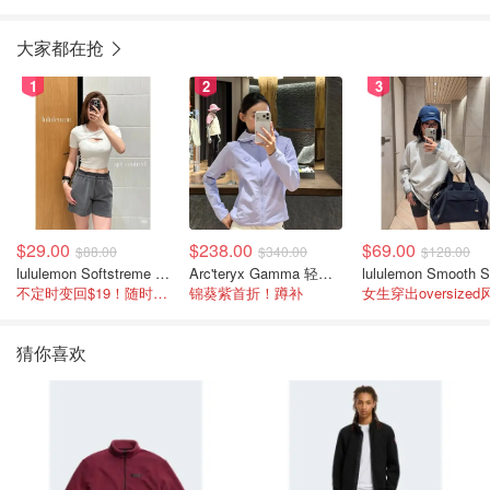
大家都在抢
1
2
3
$29.00
$238.00
$69.00
$88.00
$340.00
$128.00
lululemon Softstreme 女士高腰短裤 10cm
Arc'teryx Gamma 轻量连帽卫衣 女款
不定时变回$19！随时点进来看
锦葵紫首折！蹲补
女生穿出oversized
猜你喜欢