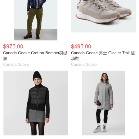
$975.00
$495.00
Canada Goose Crofton Bomber羽绒
Canada Goose 男士 Glacier Trail 运
服
动鞋
Canada Goose
Canada Goose