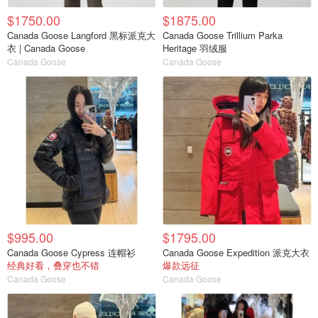
$1750.00
$1875.00
Canada Goose Langford 黑标派克大
Canada Goose Trillium Parka
衣 | Canada Goose
Heritage 羽绒服
Canada Goose
Canada Goose
$995.00
$1795.00
Canada Goose Cypress 连帽衫
Canada Goose Expedition 派克大衣
经典好看，叠穿也不错
爆款远征
Canada Goose
Canada Goose