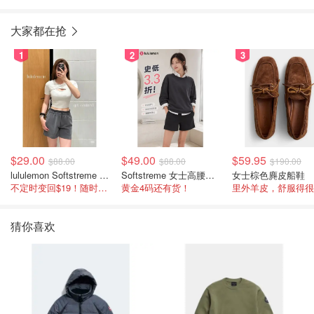
大家都在抢
1
2
3
$29.00
$49.00
$59.95
$88.00
$88.00
$190.00
lululemon Softstreme 女士高腰短裤 10cm
Softstreme 女士高腰短裤 4英寸
女士棕色麂皮船鞋
不定时变回$19！随时点进来看
黄金4码还有货！
里外羊皮，舒服得很
猜你喜欢