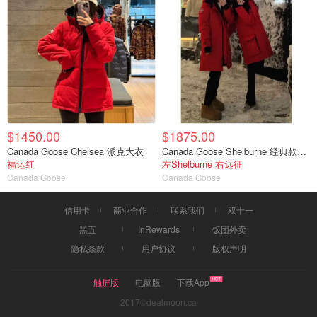
$1450.00
$1875.00
Canada Goose Chelsea 派克大衣
Canada Goose Shelburne 经典款派克大衣
福运红
左Shelburne 右远征
Canada Goose
Canada Goose
信用卡
商业合作
联系我们
双十一
黑五
InRewards
饭团外卖
隐私条款
用户协议
版权声明
触屏版
电脑版
下载App
2017©dealmoon.ca