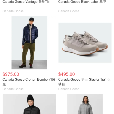
Canada Goose Vantage 条纹T恤
Canada Goose Black Label 马甲
Canada Goose
Canada Goose
$975.00
$495.00
Canada Goose Crofton Bomber羽绒
Canada Goose 男士 Glacier Trail 运
服
动鞋
Canada Goose
Canada Goose