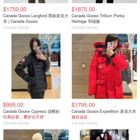
$1750.00
$1875.00
Canada Goose Langford 黑标派克大
Canada Goose Trillium Parka
衣 | Canada Goose
Heritage 羽绒服
Canada Goose
Canada Goose
$995.00
$1795.00
Canada Goose Cypress 连帽衫
Canada Goose Expedition 派克大衣
经典好看，叠穿也不错
爆款远征
Canada Goose
Canada Goose