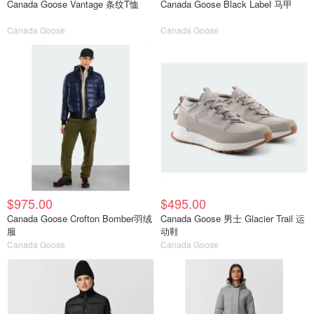
Canada Goose Vantage 条纹T恤
Canada Goose Black Label 马甲
Canada Goose
Canada Goose
$975.00
$495.00
Canada Goose Crofton Bomber羽绒
Canada Goose 男士 Glacier Trail 运
服
动鞋
Canada Goose
Canada Goose