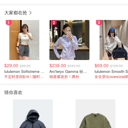
大家都在抢
1
2
3
$29.00
$238.00
$69.00
$88.00
$340.00
$128.00
lululemon Softstreme 女士高腰短裤 10cm
Arc'teryx Gamma 轻量连帽卫衣 女款
不定时变回$19！随时点进来看
锦葵紫首折！蹲补
女生穿出oversized
猜你喜欢