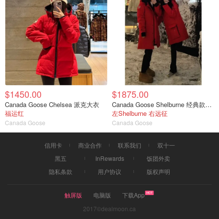
$1450.00
$1875.00
Canada Goose Chelsea 派克大衣
Canada Goose Shelburne 经典款派克大衣
福运红
左Shelburne 右远征
Canada Goose
Canada Goose
信用卡
商业合作
联系我们
双十一
黑五
InRewards
饭团外卖
隐私条款
用户协议
版权声明
触屏版
电脑版
下载App
2017©dealmoon.ca