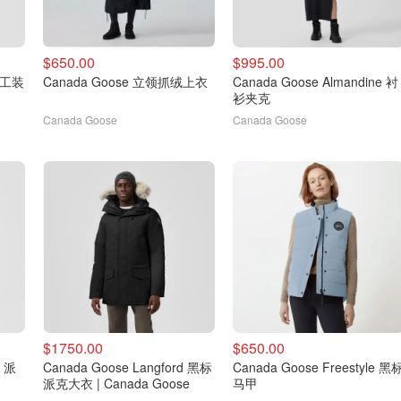
$650.00
$995.00
e 工装
Canada Goose 立领抓绒上衣
Canada Goose Almandine 衬
衫夹克
Canada Goose
Canada Goose
$1750.00
$650.00
m 派
Canada Goose Langford 黑标
Canada Goose Freestyle 黑
派克大衣 | Canada Goose
马甲