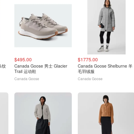
$495.00
$1775.00
 条纹
Canada Goose 男士 Glacier
Canada Goose Shelburne 羊
Trail 运动鞋
毛羽绒服
Canada Goose
Canada Goose