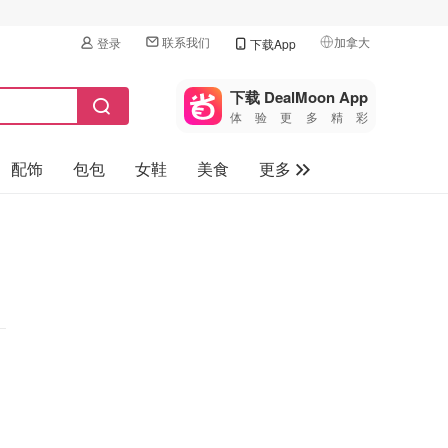
联系我们
加拿大
登录
下载App
🇺🇸
美国
下载 DealMoon App
体验更多精彩
🇨🇳
中国
配饰
包包
女鞋
美食
更多
🇨🇦
加拿大
🇬🇧
母婴玩具
英国
保健品
🇩🇪
德国
旅游
🇫🇷
法国
汽车
🇮🇹
意大利
🇦🇺
澳洲
🇳🇿
新西兰