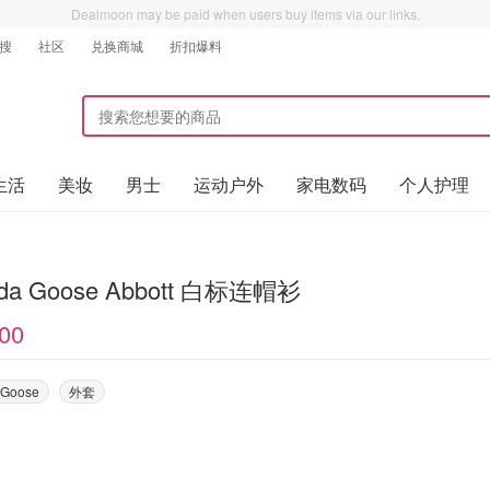
Dealmoon may be paid when users buy items via our links.
搜
社区
兑换商城
折扣爆料
生活
美妆
男士
运动户外
家电数码
个人护理
da Goose Abbott 白标连帽衫
00
 Goose
外套