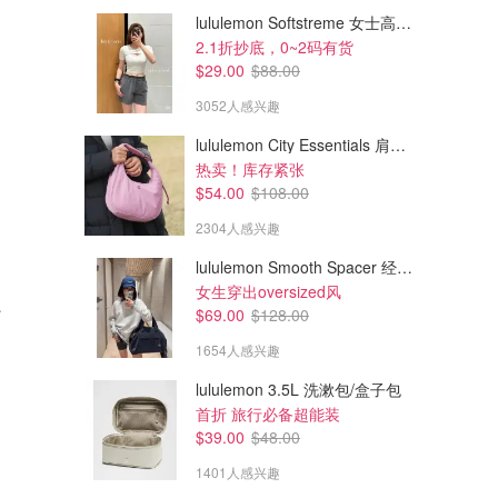
lululemon Softstreme 女士高腰短裤 10cm
2.1折抄底，0~2码有货
$29.00
$88.00
3052人感兴趣
lululemon City Essentials 肩背包 4L
热卖！库存紧张
$54.00
$108.00
2304人感兴趣
lululemon Smooth Spacer 经典卫衣
$895.00
$895.00
女生穿出oversized风
克 米色
Canada Goose Alberni 双面抓绒绿夹克
Canada Goose Alberni 羊毛飞行夹克 米色棕色
$69.00
$128.00
2穿！官网995！夹克面也好看
官网995
1654人感兴趣
SSENSE
SSENSE
lululemon 3.5L 洗漱包/盒子包
首折 旅行必备超能装
$39.00
$48.00
1401人感兴趣