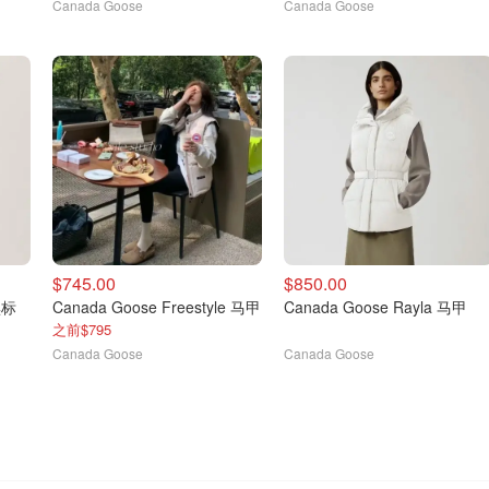
Canada Goose
Canada Goose
$745.00
$850.00
黑标
Canada Goose Freestyle 马甲
Canada Goose Rayla 马甲
之前$795
Canada Goose
Canada Goose