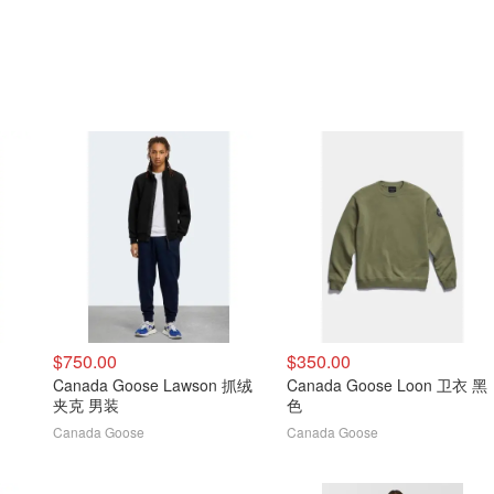
$750.00
$350.00
Canada Goose Lawson 抓绒
Canada Goose Loon 卫衣 黑
夹克 男装
色
Canada Goose
Canada Goose