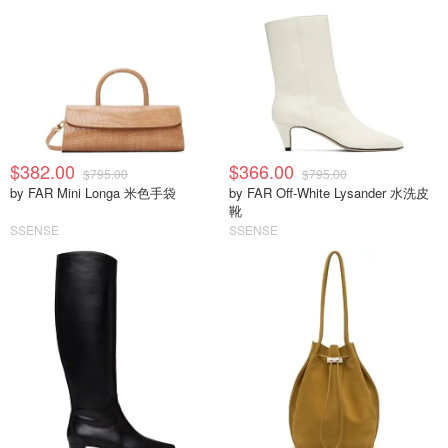
$382.00
$366.00
$795.00
$795.00
by FAR Mini Longa 米色手袋
by FAR Off-White Lysander 水洗皮
靴
SSENSE
SSENSE