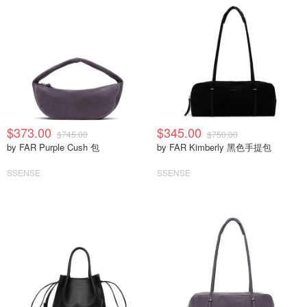
$373.00
$345.00
$745.00
$750.00
by FAR Purple Cush 包
by FAR Kimberly 黑色手提包
SSENSE
SSENSE