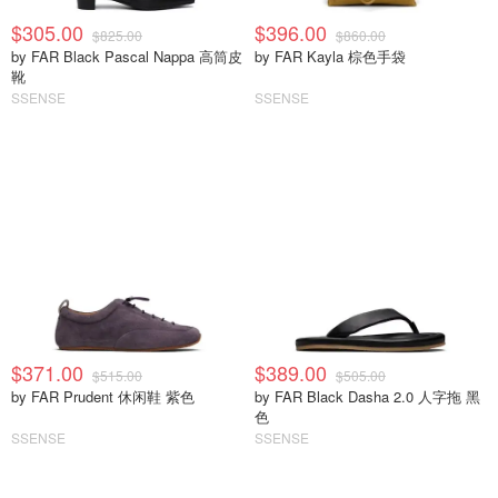
$305.00
$396.00
$825.00
$860.00
by FAR Black Pascal Nappa 高筒皮
by FAR Kayla 棕色手袋
靴
SSENSE
SSENSE
$371.00
$389.00
$515.00
$505.00
by FAR Prudent 休闲鞋 紫色
by FAR Black Dasha 2.0 人字拖 黑
色
SSENSE
SSENSE