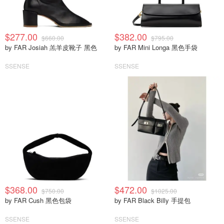
$277.00
$382.00
$660.00
$795.00
by FAR Josiah 羔羊皮靴子 黑色
by FAR Mini Longa 黑色手袋
SSENSE
SSENSE
$368.00
$472.00
$750.00
$1025.00
by FAR Cush 黑色包袋
by FAR Black Billy 手提包
SSENSE
SSENSE