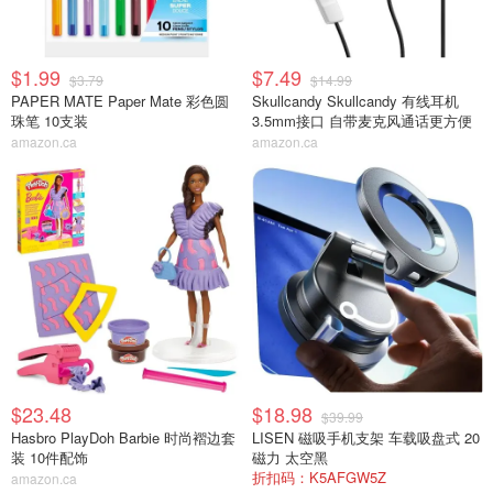
$1.99
$7.49
$3.79
$14.99
PAPER MATE Paper Mate 彩色圆
Skullcandy Skullcandy 有线耳机
珠笔 10支装
3.5mm接口 自带麦克风通话更方便
amazon.ca
amazon.ca
$23.48
$18.98
$39.99
Hasbro PlayDoh Barbie 时尚褶边套
LISEN 磁吸手机支架 车载吸盘式 20
装 10件配饰
磁力 太空黑
折扣码：K5AFGW5Z
amazon.ca