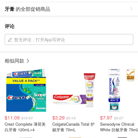
牙膏
的全部促销商品
评论
暂无评论，打开App写评论
相似同款
$11.09
$3.29
$7.97
$12.97
$5.16
$9.27
Crest Complete 薄荷美
ColgateCanada Total 护
Sensodyne Clinical
白牙膏 120mL×4
龈牙膏 70mL
White 抗敏牙膏 75m