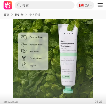
🇨🇦
CA
首页
抢好货
个人护理
amazon.ca
06-23