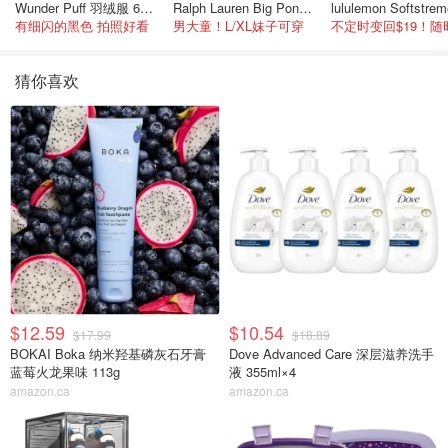
Wunder Puff 羽绒服 600蓬松度
Ralph Lauren Big Pony 棉质短袖T恤
有细闪的黑色 拍照好看
男大童！L/XL妹子可穿
猜你喜欢
$12.59
$10.54
$17.99
$18.89
BOKAI Boka 纳米羟基磷灰石牙膏
Dove Advanced Care 深层滋养洗手
蓝莓火龙果味 113g
液 355ml×4
amazon.ca
amazon.ca