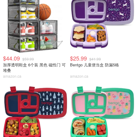
$44.09
$25.99
$59.99
$41.99
加厚透明鞋盒 6个装 黑色 磁性门 可
Bentgo 儿童便当盒 防漏5格
堆叠
amazon.ca
amazon.ca