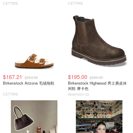
CETTIRE
CETTIRE
$167.21
$195.00
$254.52
$260.00
Birkenstock Arizona 毛绒拖鞋
Birkenstock Highwood 男士麂皮休
闲鞋 摩卡色
CETTIRE
dealmoon.ca