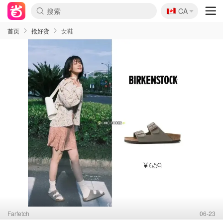
🇨🇦
CA
首页
抢好货
女鞋
Farfetch
06-23