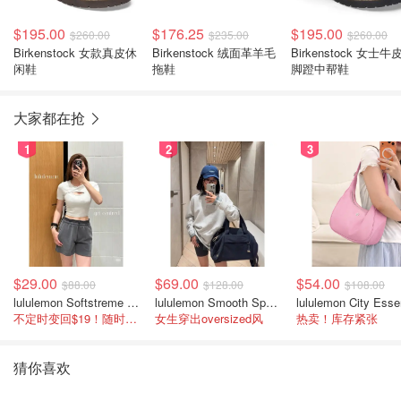
$195.00
$176.25
$195.00
$260.00
$235.00
$260.00
Birkenstock 女款真皮休
Birkenstock 绒面革羊毛
Birkenstock 女士牛皮一
闲鞋
拖鞋
脚蹬中帮鞋
大家都在抢
1
2
3
$29.00
$69.00
$54.00
$88.00
$128.00
$108.00
lululemon Softstreme 女士高腰短裤 10cm
lululemon Smooth Spacer 经典卫衣
不定时变回$19！随时点进来看
女生穿出oversized风
热卖！库存紧张
猜你喜欢