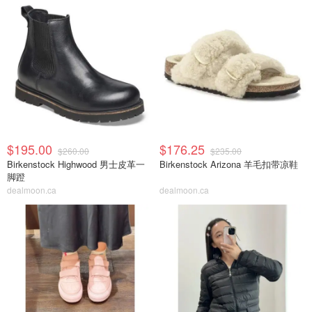
$195.00
$176.25
$260.00
$235.00
Birkenstock Highwood 男士皮革一
Birkenstock Arizona 羊毛扣带凉鞋
脚蹬
dealmoon.ca
dealmoon.ca