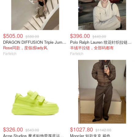
$505.00
$396.00
$580.00
$440.00
DRAGON DIFFUSION Triple Jump 编织皮质手提包 小号 黑色
Polo Ralph Lauren 绞花针织拉链领毛衣
Rose同款，度假感lady风
羊绒半拉链，全部码都有
Farfetch
Farfetch
$326.00
$1027.80
$543.00
$1142.00
Acne Studios 魔术贴饰带厚底运动鞋
Moncler 短款夹克 褐色