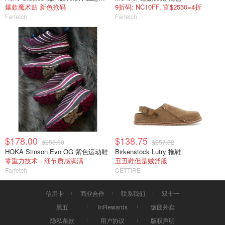
爆款魔术贴 新色抢码
9折码: NC10FF, 官$2550=4折
Farfetch
Farfetch
$178.00
$138.75
$258.00
$257.32
HOKA Stinson Evo OG 紫色运动鞋
Birkenstock Lutry 拖鞋
零重力技术，细节质感满满
丑丑鞋但是贼舒服
Farfetch
CETTIRE
信用卡
商业合作
联系我们
双十一
黑五
InRewards
饭团外卖
隐私条款
用户协议
版权声明