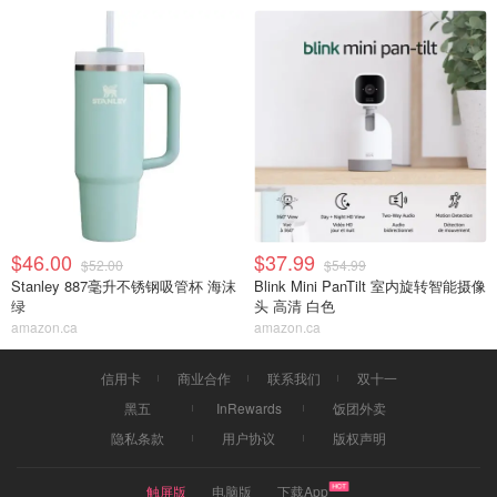
$46.00
$37.99
$52.00
$54.99
Stanley 887毫升不锈钢吸管杯 海沫
Blink Mini PanTilt 室内旋转智能摄像
绿
头 高清 白色
amazon.ca
amazon.ca
信用卡
商业合作
联系我们
双十一
黑五
InRewards
饭团外卖
隐私条款
用户协议
版权声明
触屏版
电脑版
下载App