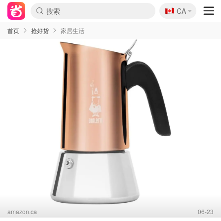
🇨🇦
CA
首页
抢好货
家居生活
amazon.ca
06-23