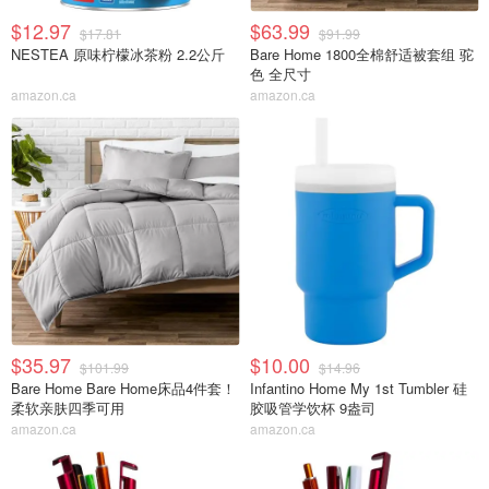
$12.97
$63.99
$17.81
$91.99
NESTEA 原味柠檬冰茶粉 2.2公斤
Bare Home 1800全棉舒适被套组 驼
色 全尺寸
amazon.ca
amazon.ca
$35.97
$10.00
$101.99
$14.96
Bare Home Bare Home床品4件套！
Infantino Home My 1st Tumbler 硅
柔软亲肤四季可用
胶吸管学饮杯 9盎司
amazon.ca
amazon.ca