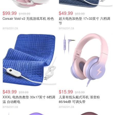
$99.99
$49.99
$169.99
$69.99
Corsair Void v2 无线游戏耳机 粉色
超大电热加热垫 17×33英寸 六档调
节
amazon.ca
amazon.ca
$49.99
$15.99
$59.99
$18.99
XXXL 电热热敷垫 33x17英寸 6档调
儿童有线头戴式耳机 渐变粉
温 自动断电
85/94dB 可调头带
amazon.ca
amazon.ca