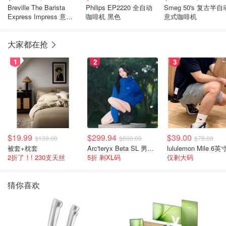
Breville The Barista
Philips EP2220 全自动
Smeg 50's 复古半自
Express Impress 意式
咖啡机 黑色
意式咖啡机
咖啡机 不锈钢
大家都在抢
1
2
3
$19.99
$299.94
$39.00
$130.00
$600.00
$78.00
被套+枕套
Arc'teryx Beta SL 男士夹克 黑色
2折了！! 230支天丝
5折 剩XL码
仅剩大码
猜你喜欢