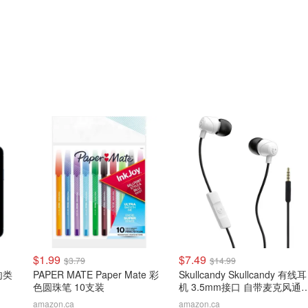
$1.99
$7.49
$3.79
$14.99
线肉类
PAPER MATE Paper Mate 彩
Skullcandy Skullcandy 有线耳
色圆珠笔 10支装
机 3.5mm接口 自带麦克风通
更方便
amazon.ca
amazon.ca