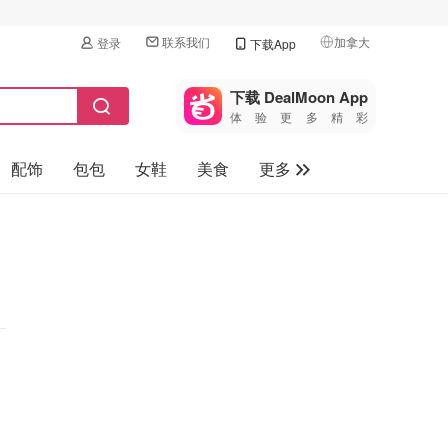
联系我们
加拿大
登录
下载App
🇺🇸
美国
下载 DealMoon App
体验更多精彩
🇨🇳
中国
配饰
包包
女鞋
美食
更多
🇨🇦
加拿大
🇬🇧
母婴玩具
英国
保健品
🇩🇪
德国
旅游
🇫🇷
法国
汽车
🇮🇹
意大利
🇦🇺
澳洲
🇳🇿
新西兰