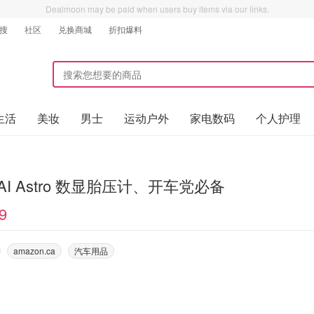
Dealmoon may be paid when users buy items via our links.
搜
社区
兑换商城
折扣爆料
生活
美妆
男士
运动户外
家电数码
个人护理
roAI Astro 数显胎压计、开车党必备
9
amazon.ca
汽车用品