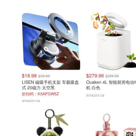
$18.98
$279.98
$39.99
$399.99
LISEN 磁吸手机支架 车载吸盘
Ouaken 4L 智能厨房电
式 20磁力 太空黑
机 白色
折扣码：K5AFGW5Z
amazon.ca
amazon.ca