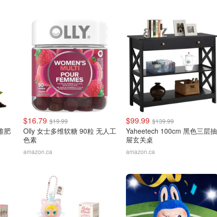
$16.79
$99.99
$19.99
$139.99
动堆肥
Olly 女士多维软糖 90粒 无人工
Yaheetech 100cm 黑色三层抽
色素
屉玄关桌
amazon.ca
amazon.ca