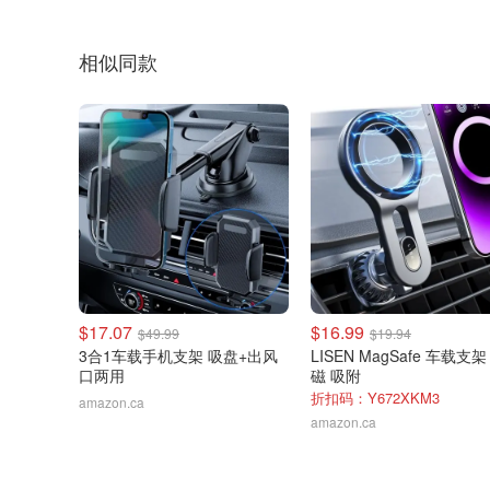
相似同款
$17.07
$16.99
$49.99
$19.94
3合1车载手机支架 吸盘+出风
LISEN MagSafe 车载支架 
口两用
磁 吸附
折扣码：Y672XKM3
amazon.ca
amazon.ca