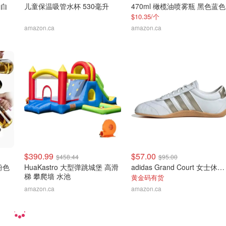
 白
儿童保温吸管水杯 530毫升
470ml 橄榄油喷雾瓶 黑色蓝色
$10.35/个
amazon.ca
amazon.ca
$390.99
$57.00
$458.44
$95.00
粉色
HuaKastro 大型弹跳城堡 高滑
adidas Grand Court 女士休闲低帮运动鞋
梯 攀爬墙 水池
黄金码有货
amazon.ca
amazon.ca