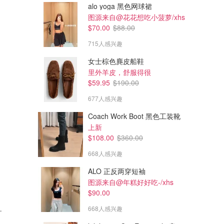
alo yoga 黑色网球裙
图源来自@花花想吃小菠萝/xhs
$70.00
$88.00
715人感兴趣
女士棕色麂皮船鞋
里外羊皮，舒服得很
$59.95
$190.00
677人感兴趣
Coach Work Boot 黑色工装靴
上新
$108.00
$360.00
668人感兴趣
ALO 正反两穿短袖
图源来自@年糕好好吃-/xhs
$90.00
话
668人感兴趣