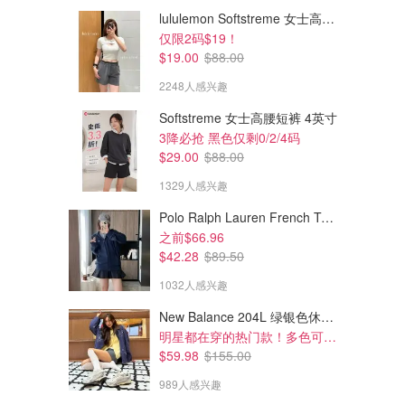
lululemon Softstreme 女士高腰短裤 10cm
仅限2码$19！
$19.00
$88.00
2248人感兴趣
Softstreme 女士高腰短裤 4英寸
3降必抢 黑色仅剩0/2/4码
$29.00
$88.00
1329人感兴趣
Polo Ralph Lauren French Terry 女童连帽卫衣 7-16码
之前$66.96
$42.28
$89.50
$8.00
$6.97
$15.98
$7.99
1032人感兴趣
Febreze 汽车出风口香薰 4件
Febreze 车载空气清新夹 浆果
装
香型 2个装
New Balance 204L 绿银色休闲鞋
amazon.ca
amazon.ca
明星都在穿的热门款！多色可选 3.8折
$59.98
$155.00
989人感兴趣