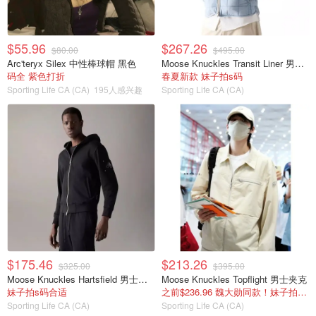
$55.96
$267.26
$80.00
$495.00
Arc'teryx Silex 中性棒球帽 黑色
Moose Knuckles Transit Liner 男士羽绒飞行夹克
码全 紫色打折
春夏新款 妹子拍s码
Sporting Life CA (CA)
195人感兴趣
Sporting Life CA (CA)
$175.46
$213.26
$325.00
$395.00
Moose Knuckles Hartsfield 男士连帽卫衣 拉链款
Moose Knuckles Topflight 男士夹克
妹子拍s码合适
之前$236.96 魏大勋同款！妹子拍s码
Sporting Life CA (CA)
Sporting Life CA (CA)