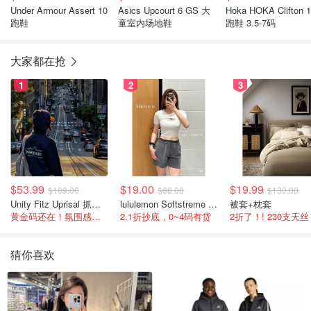
Under Armour Assert 10
Asics Upcourt 6 GS 大
Hoka HOKA Clifton 
跑鞋
童室内场地鞋
跑鞋 3.5-7码
大家都在抢
1
2
3
$53.99
$19.00
$19.99
$109.00
$88.00
$130.00
Unity Fitz Uprisal 抓绒卫衣
lululemon Softstreme 女士高腰短裤 10cm
被套+枕套
黄金码还在！氛围感之神
2.1折抄底，0~4码有货
2折了！! 230支天丝
猜你喜欢