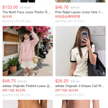
$153.00
$46.76
$170.00
$69.50
The North Face Junior Perrito 可翻转连帽夹克
Polo Ralph Lauren Junior Girls 7-16 无袖弹力网眼POLO衫
拍大码
特别适合网球穿搭
Sporting Life CA (CA)
Sporting Life CA (CA)
$48.75
$26.25
$65.00
$35.00
adidas Originals Firebird Loose 运动夹克 粉色
adidas Originals 3-Stripes Cali Ringer 男童短袖T恤 白色
2件7.5折 拍大码
2件7.5折 拍大码
Sporting Life CA (CA)
Sporting Life CA (CA)