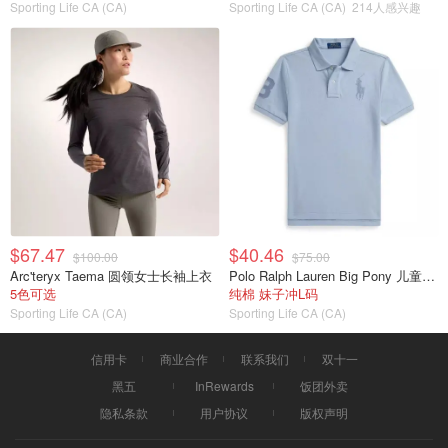
Sporting Life CA (CA)
Sporting Life CA (CA)
214人感兴趣
$67.47
$40.46
$100.00
$75.00
Arc'teryx Taema 圆领女士长袖上衣
Polo Ralph Lauren Big Pony 儿童棉质网眼短袖POLO衫
5色可选
纯棉 妹子冲L码
Sporting Life CA (CA)
Sporting Life CA (CA)
信用卡
商业合作
联系我们
双十一
黑五
InRewards
饭团外卖
隐私条款
用户协议
版权声明