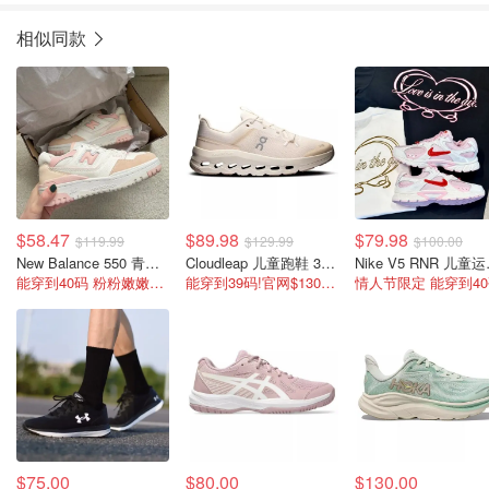
相似同款
$58.47
$89.98
$79.98
$119.99
$129.99
$100.00
New Balance 550 青少年运动鞋 白色 3.5-7码
Cloudleap 儿童跑鞋 3.5-7码
Nike 
能穿到40码 粉粉嫩嫩超可爱呀
能穿到39码!官网$130不打折
情人节限定 能穿到40
$75.00
$80.00
$130.00