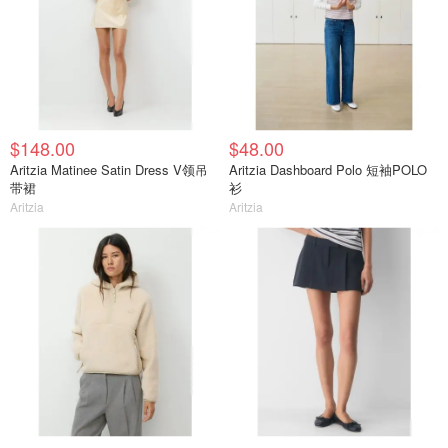
$148.00
$48.00
Aritzia Matinee Satin Dress V领吊
Aritzia Dashboard Polo 短袖POLO
带裙
衫
Aritzia
Aritzia