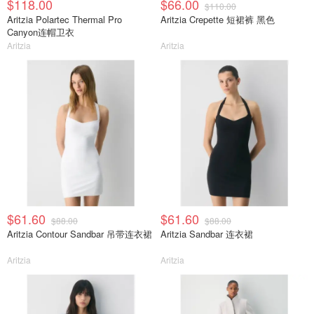
$118.00
$66.00
$110.00
Aritzia Polartec Thermal Pro
Aritzia Crepette 短裙裤 黑色
Canyon连帽卫衣
Aritzia
Aritzia
$61.60
$61.60
$88.00
$88.00
Aritzia Contour Sandbar 吊带连衣裙
Aritzia Sandbar 连衣裙
Aritzia
Aritzia