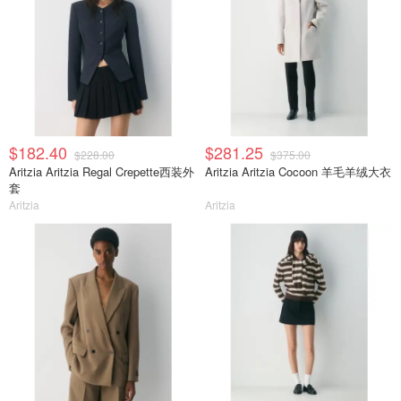
$182.40
$281.25
$228.00
$375.00
Aritzia Aritzia Regal Crepette西装外
Aritzia Aritzia Cocoon 羊毛羊绒大衣
套
Aritzia
Aritzia