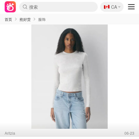
🇨🇦
CA
首页
抢好货
服饰
Aritzia
06-23