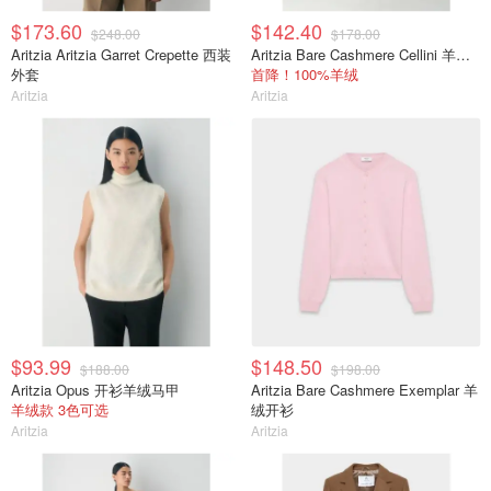
$173.60
$142.40
$248.00
$178.00
Aritzia Aritzia Garret Crepette 西装
Aritzia Bare Cashmere Cellini 羊绒卫衣
外套
首降！100%羊绒
Aritzia
Aritzia
$93.99
$148.50
$188.00
$198.00
Aritzia Opus 开衫羊绒马甲
Aritzia Bare Cashmere Exemplar 羊
羊绒款 3色可选
绒开衫
Aritzia
Aritzia