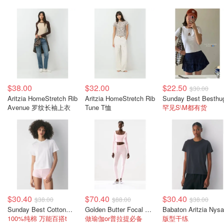
$38.00
$32.00
$22.50
$30.00
Aritzia HomeStretch Rib
Aritzia HomeStretch Rib
Avenue 罗纹长袖上衣
Tune T恤
罕见S\M都有货
$30.40
$70.40
$30.40
$38.00
$88.00
$38.00
Sunday Best CottonWhisk Emma T恤 白色
Golden Butter Focal Wrap 长袖上衣
100%纯棉 万能百搭t
做瑜伽or普拉提必备
版型干练