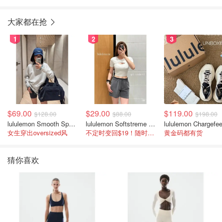
大家都在抢
1
2
3
$69.00
$29.00
$119.00
$128.00
$88.00
$198.00
lululemon Smooth Spacer 经典卫衣
lululemon Softstreme 女士高腰短裤 10cm
女生穿出oversized风
不定时变回$19！随时点进来看
黄金码都有货
猜你喜欢