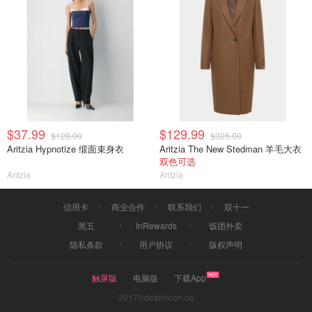
$37.99
$129.99
$128.00
$325.00
Aritzia Hypnotize 缎面束身衣
Aritzia The New Stedman 羊毛大衣
双色可选
Aritzia
Aritzia
信用卡
商业合作
联系我们
双十一
黑五
InRewards
饭团外卖
隐私条款
用户协议
版权声明
触屏版
电脑版
下载App
2017©dealmoon.ca