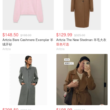
$148.50
$129.99
$198.00
$325.00
Aritzia Bare Cashmere Exemplar 羊
Aritzia The New Stedman 羊毛大衣
绒开衫
双色可选
Aritzia
Aritzia
$298.50
$198.99