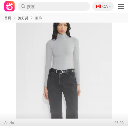
🇨🇦
CA
首页
抢好货
服饰
Aritzia
06-23