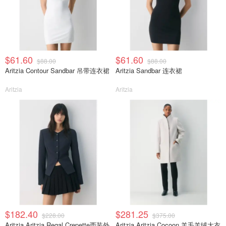
$61.60
$61.60
$88.00
$88.00
Aritzia Contour Sandbar 吊带连衣裙
Aritzia Sandbar 连衣裙
Aritzia
Aritzia
$182.40
$281.25
$228.00
$375.00
Aritzia Aritzia Regal Crepette西装外
Aritzia Aritzia Cocoon 羊毛羊绒大衣