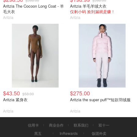
$398.00
$398.00
Aritzia The Cocoon Long Coat - 羊
Aritzia 羊毛羊绒大衣
毛大衣
仅剩小码 捡到漏就是赚！
Aritzia
Aritzia
$43.50
$275.00
$58.00
Aritzia 紧身衣
Aritzia the super puff™短款羽绒服
Aritzia
Aritzia
信用卡
商业合作
联系我们
双十一
黑五
InRewards
饭团外卖