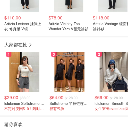
$110.00
$78.00
$118.00
Aritzia Lexicon 挂脖上
Aritzia Vicinity Top
Aritzia Vantage 缎
衣 修身版 V领
Wonder Yarn V领无袖衫
袖衬衫
大家都在抢
1
2
3
$29.00
$64.00
$69.00
$88.00
$128.00
$128.00
lululemon Softstreme 女士高腰短裤 10cm
Softstreme 半拉链连衣裙
不定时变回$19！随时点进来看
很有气质
女生穿出oversized
猜你喜欢