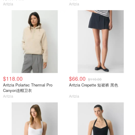
Aritzia
Aritzia
$118.00
$66.00
$110.00
Aritzia Polartec Thermal Pro
Aritzia Crepette 短裙裤 黑色
Canyon连帽卫衣
Aritzia
Aritzia