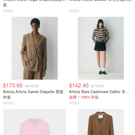
套
Aritzia
Aritzia
$173.60
$142.40
$248.00
$178.00
Aritzia Aritzia Garret Crepette 西装
Aritzia Bare Cashmere Cellini 羊绒卫衣
外套
首降！100%羊绒
Aritzia
Aritzia