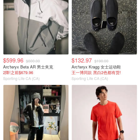
$599.96
$132.97
$800.00
$190.00
Arc'teryx Beta AR 男士夹克
Arc'teryx Kragg 女士运动鞋
2降!之前$679.96
王一博同款 黑白2色都有货!
Sporting Life CA (CA)
Sporting Life CA (CA)