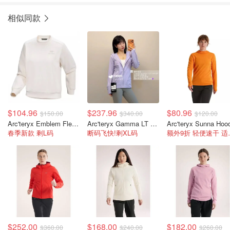
相似同款
$104.96
$237.96
$80.96
$150.00
$340.00
$120.00
Arc'teryx Emblem Fleece 圆领卫衣 女款
Arc'teryx Gamma LT 女士连帽夹克
春季新款 剩L码
断码飞快!剩XL码
额外9折
$252.00
$168.00
$182.00
$360.00
$240.00
$260.00