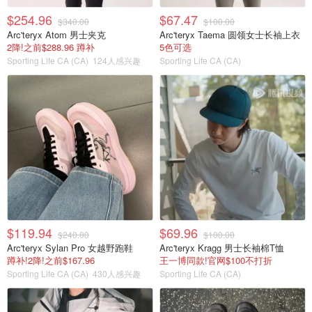
$254.96
$67.47
$340.00
$100.00
Arc'teryx Atom 男士夹克
Arc'teryx Taema 圆领女士长袖上衣
2降!之前$288.96 蹲补
5色可选
Sporting Life CA (CA)
124人感兴趣
Sporting Life CA (CA)
$119.94
$69.96
$240.00
$100.00
Arc'teryx Sylan Pro 女越野跑鞋
Arc'teryx Kragg 男士长袖棉T恤
蹲补!2降!之前$167.96
王一博同款!官网$100不打折
Sporting Life CA (CA)
430人感兴趣
Sporting Life CA (CA)