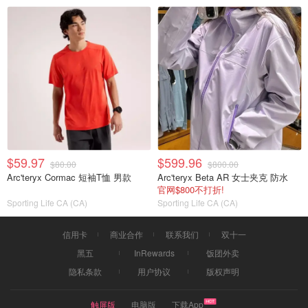
$59.97
$599.96
$80.00
$800.00
Arc'teryx Cormac 短袖T恤 男款
Arc'teryx Beta AR 女士夹克 防水
官网$800不打折!
Sporting Life CA (CA)
Sporting Life CA (CA)
信用卡
商业合作
联系我们
双十一
黑五
InRewards
饭团外卖
隐私条款
用户协议
版权声明
触屏版
电脑版
下载App