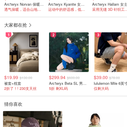
Arc'teryx Norvan 保暖连帽夹克 女款
Arc'teryx Kyanite 女款连帽衫
透气保暖，适合山地跑步
运动中的舒适感，低强度到中等强度山地活动
采用无缝 3D 针织工艺
大家都在抢
1
2
3
$19.99
$299.94
$39.00
$130.00
$600.00
$78.00
被套+枕套
Arc'teryx Beta SL 男士夹克 黑色
2折了！! 230支天丝
5折 剩XL码
仅剩大码
猜你喜欢