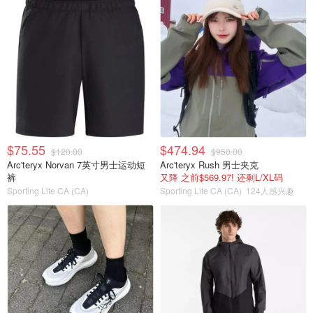
$75.55
$474.94
$120.00
$950.00
Arc'teryx Norvan 7英寸男士运动短
Arc'teryx Rush 男士夹克
裤
又降 之前$569.97! 还剩L/XL码
Sporting Life CA (CA)
Sporting Life CA (CA)
124人感兴趣