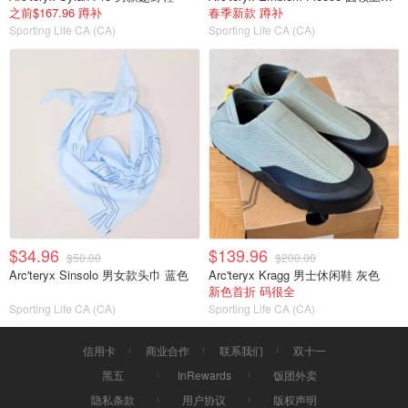
之前$167.96 蹲补
春季新款 蹲补
Sporting Life CA (CA)
Sporting Life CA (CA)
$34.96
$139.96
$50.00
$200.00
Arc'teryx Sinsolo 男女款头巾 蓝色
Arc'teryx Kragg 男士休闲鞋 灰色
新色首折 码很全
Sporting Life CA (CA)
Sporting Life CA (CA)
信用卡
商业合作
联系我们
双十一
黑五
InRewards
饭团外卖
隐私条款
用户协议
版权声明