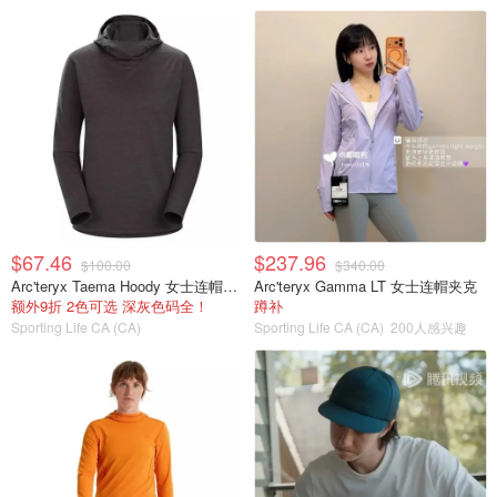
$67.46
$237.96
$100.00
$340.00
Arc'teryx Taema Hoody 女士连帽上衣
Arc'teryx Gamma LT 女士连帽夹克
额外9折 2色可选 深灰色码全！
蹲补
Sporting Life CA (CA)
Sporting Life CA (CA)
200人感兴趣