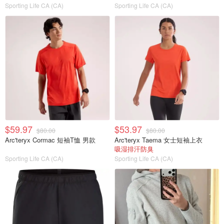
Sporting Life CA (CA)
Sporting Life CA (CA)
$59.97
$53.97
$80.00
$80.00
Arc'teryx Cormac 短袖T恤 男款
Arc'teryx Taema 女士短袖上衣
吸湿排汗防臭
Sporting Life CA (CA)
Sporting Life CA (CA)