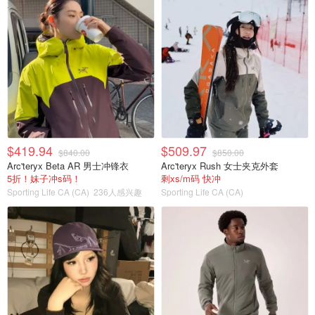
$419.94
$509.97
$840.00
$850.00
Arc'teryx Beta AR 男士冲锋衣
Arc'teryx Rush 女士夹克外套
5折！妹子冲s码！
剩xs/m码 快冲
Sporting Life CA (CA)
236人感兴趣
Sporting Life CA (CA)