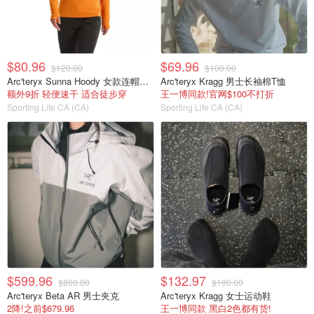
$80.96
$69.96
$120.00
$100.00
Arc'teryx Sunna Hoody 女款连帽上衣
Arc'teryx Kragg 男士长袖棉T恤
额外9折 轻便速干 适合徒步穿
王一博同款!官网$100不打折
Sporting Life CA (CA)
Sporting Life CA (CA)
$599.96
$132.97
$800.00
$190.00
Arc'teryx Beta AR 男士夹克
Arc'teryx Kragg 女士运动鞋
2降!之前$679.96
王一博同款 黑白2色都有货!