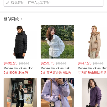
暂无评论，打开App写评论
相似同款
$402.25
$253.75
$447.25
$895.00
$565.00
$994.00
Moose Knuckles Rockcliff 5 女款夹克
Moose Knuckles Lakeshore 女士夹克
5折 800蓬 剩xs码
5折 春秋穿合适 剩L码
可两穿 座山雕版型超