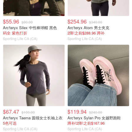
$55.96
$254.96
$80.00
$340.00
Arc'teryx Silex 中性棒球帽 黑色
Arc'teryx Atom 男士夹克
码全 紫色打折
2降!之前$288.96 蹲补
Sporting Life CA (CA)
Sporting Life CA (CA)
$67.47
$119.94
$100.00
$240.00
Arc'teryx Taema 圆领女士长袖上衣
Arc'teryx Sylan Pro 女越野跑鞋
5色可选
蹲补!2降!之前$167.96
Sporting Life CA (CA)
Sporting Life CA (CA)