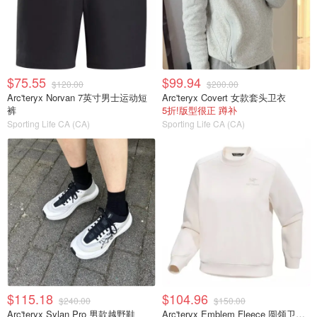
$75.55
$99.94
$120.00
$200.00
Arc'teryx Norvan 7英寸男士运动短
Arc'teryx Covert 女款套头卫衣
裤
5折!版型很正 蹲补
Sporting Life CA (CA)
Sporting Life CA (CA)
$115.18
$104.96
$240.00
$150.00
Arc'teryx Sylan Pro 男款越野鞋
Arc'teryx Emblem Fleece 圆领卫衣 女款