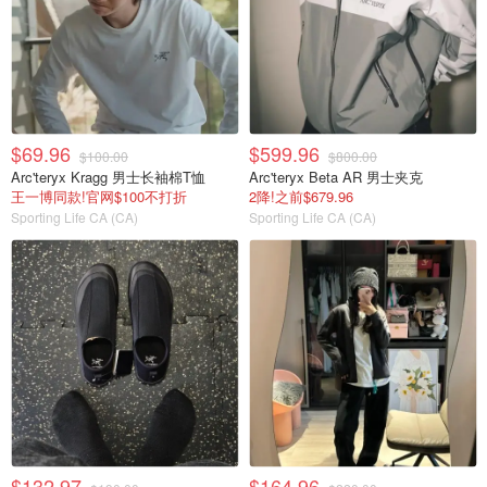
$69.96
$599.96
$100.00
$800.00
Arc'teryx Kragg 男士长袖棉T恤
Arc'teryx Beta AR 男士夹克
王一博同款!官网$100不打折
2降!之前$679.96
Sporting Life CA (CA)
Sporting Life CA (CA)
$132.97
$164.96