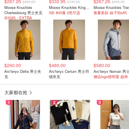
$267.26
$332.95
$267.26
$495.00
$745.00
$495.00
Moose Knuckles
Moose Knuckles Kings Down 男士羽绒夹克 深绿色
Charlesbourg 男士夹克
5折 800蓬 2色可选
春夏新款 妹子拍s码
折扣码：EXTRA
$260.00
$480.00
$580.00
Arc'teryx Delta 男士夹
Arc'teryx Cerium 男士羽
克
绒夹克
侧边logo很明显 超帅
大家都在抢
1
2
3