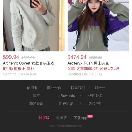
$99.94
$474.94
$200.00
$950.00
Arc'teryx Covert 女款套头卫衣
Arc'teryx Rush 男士夹克
5折!版型很正 蹲补
又降 之前$569.97! 还剩L/XL码
Sporting Life CA (CA)
Sporting Life CA (CA)
信用卡
商业合作
联系我们
双十一
黑五
InRewards
饭团外卖
隐私条款
用户协议
版权声明
触屏版
电脑版
下载App
2017©dealmoon.ca