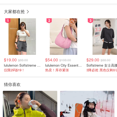
大家都在抢
1
2
3
$19.00
$54.00
$29.00
$88.00
$108.00
$88.00
lululemon Softstreme 女士高腰短裤 10cm
lululemon City Essentials 肩背包 4L
仅限2码$19！
热卖！库存紧张
猜你喜欢