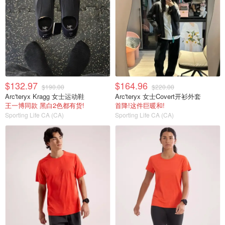
$132.97
$164.96
$190.00
$220.00
Arc'teryx Kragg 女士运动鞋
Arc'teryx 女士Covert开衫外套
王一博同款 黑白2色都有货!
首降!这件巨暖和!
Sporting Life CA (CA)
Sporting Life CA (CA)