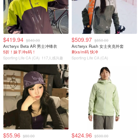
$419.94
$509.97
$840.00
$850.00
Arc'teryx Beta AR 男士冲锋衣
Arc'teryx Rush 女士夹克外套
5折！妹子冲s码！
剩xs/m码 快冲
Sporting Life CA (CA)
117人感兴趣
Sporting Life CA (CA)
$55.96
$424.96
$80.00
$500.00