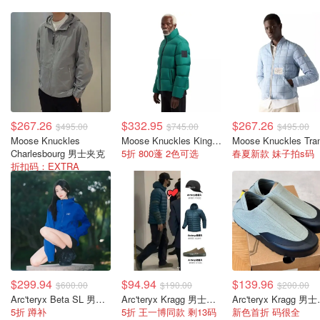
$267.26
$332.95
$267.26
$495.00
$745.00
$495.00
Moose Knuckles
Moose Knuckles Kings Down 男士羽绒夹克 深绿色
Charlesbourg 男士夹克
5折 800蓬 2色可选
春夏新款 妹子拍s码
折扣码：EXTRA
$299.94
$94.94
$139.96
$600.00
$190.00
$200.00
Arc'teryx Beta SL 男士夹克 黑色
Arc'teryx Kragg 男士鞋 运动款
Arc'ter
5折 蹲补
5折 王一博同款 剩13码
新色首折 码很全