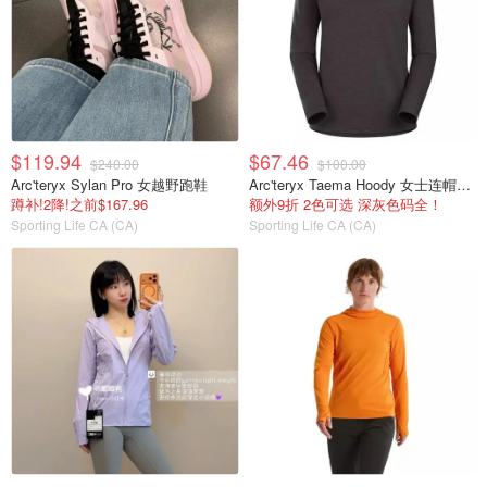
$119.94
$67.46
$240.00
$100.00
Arc'teryx Sylan Pro 女越野跑鞋
Arc'teryx Taema Hoody 女士连帽上衣
蹲补!2降!之前$167.96
额外9折 2色可选 深灰色码全！
Sporting Life CA (CA)
Sporting Life CA (CA)