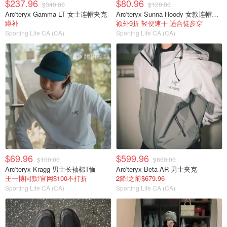
$237.96
$80.96
$340.00
$120.00
Arc'teryx Gamma LT 女士连帽夹克
Arc'teryx Sunna Hoody 女款连帽上衣
蹲补
额外9折 轻便速干 适合徒步穿
Sporting Life CA (CA)
Sporting Life CA (CA)
$69.96
$599.96
$100.00
$800.00
Arc'teryx Kragg 男士长袖棉T恤
Arc'teryx Beta AR 男士夹克
王一博同款!官网$100不打折
2降!之前$679.96
Sporting Life CA (CA)
Sporting Life CA (CA)