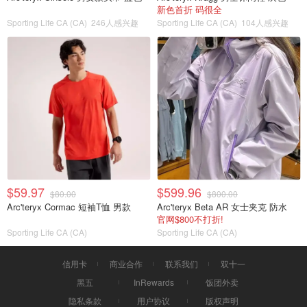
新色首折 码很全
Sporting Life CA (CA)
246人感兴趣
Sporting Life CA (CA)
104人感兴趣
$59.97
$599.96
$80.00
$800.00
Arc'teryx Cormac 短袖T恤 男款
Arc'teryx Beta AR 女士夹克 防水
官网$800不打折!
Sporting Life CA (CA)
Sporting Life CA (CA)
信用卡
商业合作
联系我们
双十一
黑五
InRewards
饭团外卖
隐私条款
用户协议
版权声明