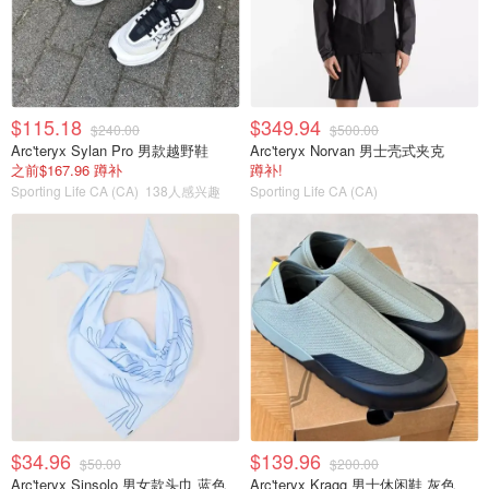
$115.18
$349.94
$240.00
$500.00
Arc'teryx Sylan Pro 男款越野鞋
Arc'teryx Norvan 男士壳式夹克
之前$167.96 蹲补
蹲补!
Sporting Life CA (CA)
138人感兴趣
Sporting Life CA (CA)
$34.96
$139.96
$50.00
$200.00
Arc'teryx Sinsolo 男女款头巾 蓝色
Arc'teryx Kragg 男士休闲鞋 灰色