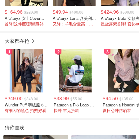
$164.96
$49.94
$424.96
$220.00
$100.00
$500.00
Arc'teryx 女士Covert开衫外套
Arc'teryx Lana 含美利奴羊毛背心
Arc'teryx Beta 女
首降!这件巨暖和!蹲补
又降！羊毛含量高！官网$100 蹲补
大家都在抢
1
2
3
$249.00
$38.99
$94.50
$348.00
$55.00
$135.00
Wunder Puff 羽绒服 600蓬松度
Patagonia P-6 Logo 女款T恤
有细闪的黑色 拍照好看
快冲 罕见折款
夏日必冲防晒衣
猜你喜欢