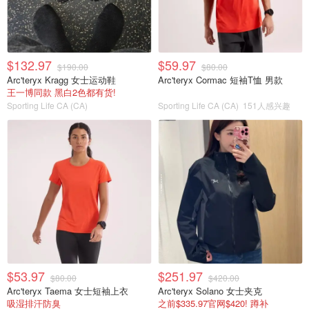
$132.97
$59.97
$190.00
$80.00
Arc'teryx Kragg 女士运动鞋
Arc'teryx Cormac 短袖T恤 男款
王一博同款 黑白2色都有货!
Sporting Life CA (CA)
Sporting Life CA (CA)
151人感兴趣
$53.97
$251.97
$80.00
$420.00
Arc'teryx Taema 女士短袖上衣
Arc'teryx Solano 女士夹克
吸湿排汗防臭
之前$335.97官网$420! 蹲补