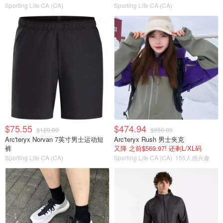
Sporting Life CA (CA)
Sporting Life CA (CA)
$75.55
$474.94
$120.00
$950.00
Arc'teryx Norvan 7英寸男士运动短
Arc'teryx Rush 男士夹克
裤
又降 之前$569.97! 还剩L/XL码
Sporting Life CA (CA)
Sporting Life CA (CA)
155人感兴趣