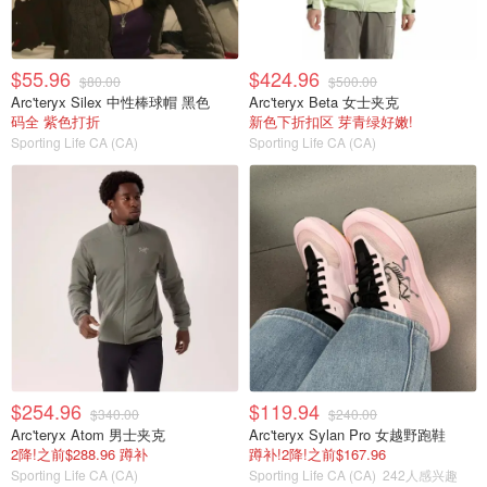
$55.96
$424.96
$80.00
$500.00
Arc'teryx Silex 中性棒球帽 黑色
Arc'teryx Beta 女士夹克
码全 紫色打折
新色下折扣区 芽青绿好嫩!
Sporting Life CA (CA)
Sporting Life CA (CA)
$254.96
$119.94
$340.00
$240.00
Arc'teryx Atom 男士夹克
Arc'teryx Sylan Pro 女越野跑鞋
2降!之前$288.96 蹲补
蹲补!2降!之前$167.96
Sporting Life CA (CA)
Sporting Life CA (CA)
242人感兴趣