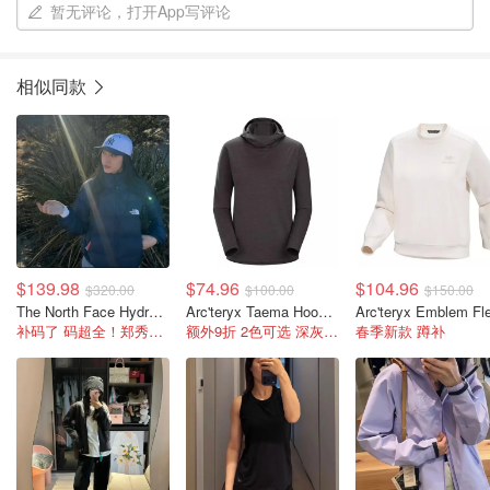
暂无评论，打开App写评论
相似同款
$139.98
$74.96
$104.96
$320.00
$100.00
$150.00
The North Face Hydrenalite 女士羽绒连帽夹克
Arc'teryx Taema Hoody 女士连帽上衣
补码了 码超全！郑秀晶同款不同色
额外9折 2色可选 深灰色码全！
春季新款 蹲补