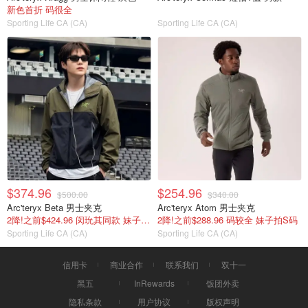
新色首折 码很全
Sporting Life CA (CA)
Sporting Life CA (CA)
$374.96
$254.96
$500.00
$340.00
Arc'teryx Beta 男士夹克
Arc'teryx Atom 男士夹克
2降!之前$424.96 闵玧其同款 妹子拍小码
2降!之前$288.96 码较全 妹子拍S码
Sporting Life CA (CA)
Sporting Life CA (CA)
信用卡
商业合作
联系我们
双十一
黑五
InRewards
饭团外卖
隐私条款
用户协议
版权声明