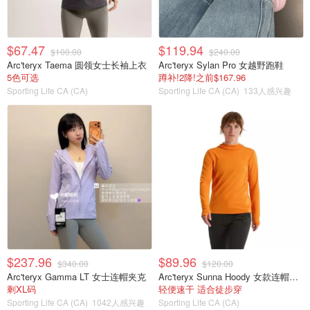
$67.47
$119.94
$100.00
$240.00
Arc'teryx Taema 圆领女士长袖上衣
Arc'teryx Sylan Pro 女越野跑鞋
5色可选
蹲补!2降!之前$167.96
Sporting Life CA (CA)
Sporting Life CA (CA)
133人感兴趣
$237.96
$89.96
$340.00
$120.00
Arc'teryx Gamma LT 女士连帽夹克
Arc'teryx Sunna Hoody 女款连帽上衣
剩XL码
轻便速干 适合徒步穿
Sporting Life CA (CA)
1042人感兴趣
Sporting Life CA (CA)