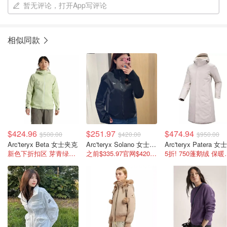
暂无评论，打开App写评论
相似同款
$424.96
$251.97
$474.94
$500.00
$420.00
$950.00
Arc'teryx Beta 女士夹克
Arc'teryx Solano 女士夹克
新色下折扣区 芽青绿好嫩!蹲补
之前$335.97官网$420! 蹲补
5折! 7