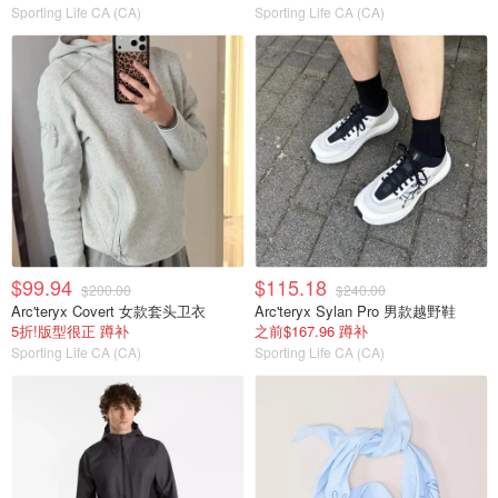
Sporting Life CA (CA)
Sporting Life CA (CA)
$99.94
$115.18
$200.00
$240.00
Arc'teryx Covert 女款套头卫衣
Arc'teryx Sylan Pro 男款越野鞋
5折!版型很正 蹲补
之前$167.96 蹲补
Sporting Life CA (CA)
Sporting Life CA (CA)