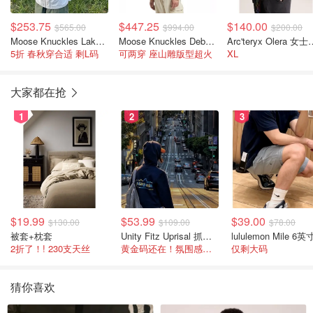
$253.75
$447.25
$140.00
$565.00
$994.00
$200.00
Moose Knuckles Lakeshore 女士夹克
Moose Knuckles Debbie 金色女款夹克
Arc'teryx O
5折 春秋穿合适 剩L码
可两穿 座山雕版型超火
XL
大家都在抢
1
2
3
$19.99
$53.99
$39.00
$130.00
$109.00
$78.00
被套+枕套
Unity Fitz Uprisal 抓绒卫衣
2折了！! 230支天丝
黄金码还在！氛围感之神
仅剩大码
猜你喜欢