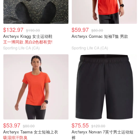
$132.97
$59.97
$190.00
$80.00
Arc'teryx Kragg 女士运动鞋
Arc'teryx Cormac 短袖T恤 男款
王一博同款 黑白2色都有货!
Sporting Life CA (CA)
Sporting Life CA (CA)
$53.97
$75.55
$80.00
$120.00
Arc'teryx Taema 女士短袖上衣
Arc'teryx Norvan 7英寸男士运动短
吸湿排汗防臭
裤