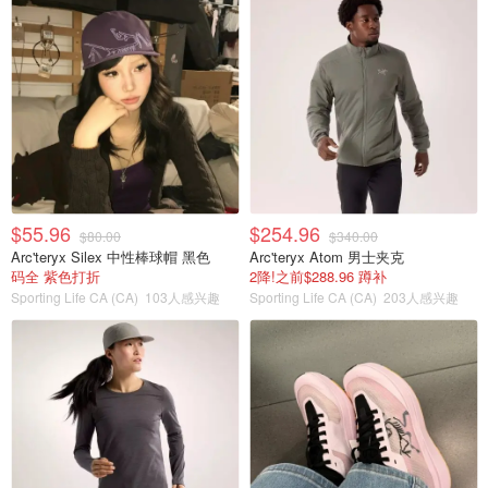
$55.96
$254.96
$80.00
$340.00
Arc'teryx Silex 中性棒球帽 黑色
Arc'teryx Atom 男士夹克
码全 紫色打折
2降!之前$288.96 蹲补
Sporting Life CA (CA)
103人感兴趣
Sporting Life CA (CA)
203人感兴趣