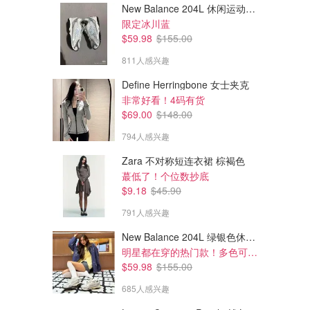
New Balance 204L 休闲运动鞋 蓝银色
限定冰川蓝
$59.98
$155.00
811人感兴趣
Define Herringbone 女士夹克
非常好看！4码有货
$69.00
$148.00
794人感兴趣
Zara 不对称短连衣裙 棕褐色
蕞低了！个位数抄底
$9.18
$45.90
791人感兴趣
New Balance 204L 绿银色休闲鞋
明星都在穿的热门款！多色可选 3.8折
$59.98
$155.00
685人感兴趣