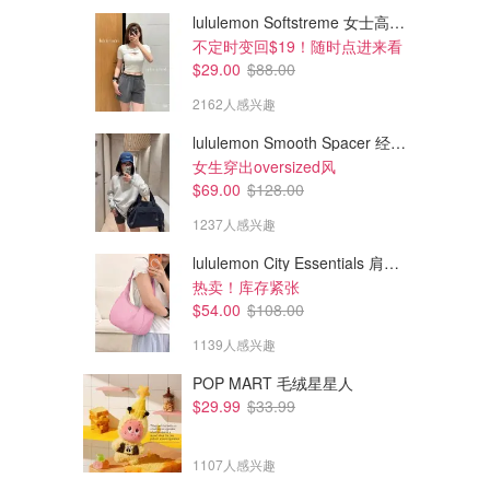
lululemon Softstreme 女士高腰短裤 10cm
不定时变回$19！随时点进来看
$29.00
$88.00
2162人感兴趣
lululemon Smooth Spacer 经典卫衣
女生穿出oversized风
$69.00
$128.00
1237人感兴趣
lululemon City Essentials 肩背包 4L
$1399.97
$1499.97
热卖！库存紧张
Apple iPhone Air 无锁手机
Samsung Galaxy S25 Ultra 智
$54.00
$108.00
能手机 256GB
1139人感兴趣
Costco CA
Costco CA
POP MART 毛绒星星人
$29.99
$33.99
1107人感兴趣