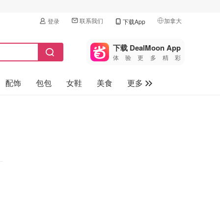
联系我们
加拿大
登录
下载App
🇺🇸
美国
下载 DealMoon App
体验更多精彩
🇨🇳
中国
配饰
包包
女鞋
美食
更多
🇨🇦
加拿大
🇬🇧
母婴玩具
英国
保健品
🇩🇪
德国
旅游
🇫🇷
法国
汽车
🇮🇹
意大利
🇦🇺
澳洲
🇳🇿
新西兰