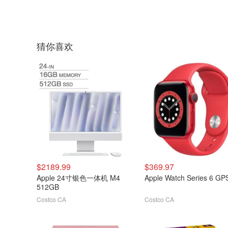
猜你喜欢
$2189.99
$369.97
Apple 24寸银色一体机 M4
Apple Watch Series 6 GP
512GB
Costco CA
Costco CA