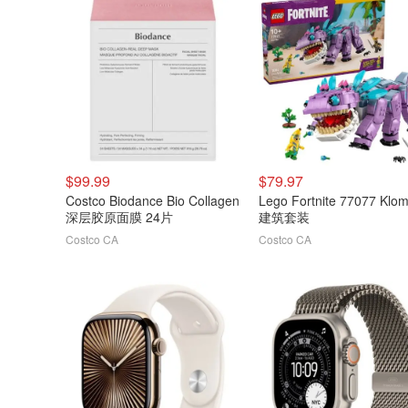
$99.99
$79.97
Costco Biodance Bio Collagen
Lego Fortnite 77077 Klombo
深层胶原面膜 24片
建筑套装
Costco CA
Costco CA