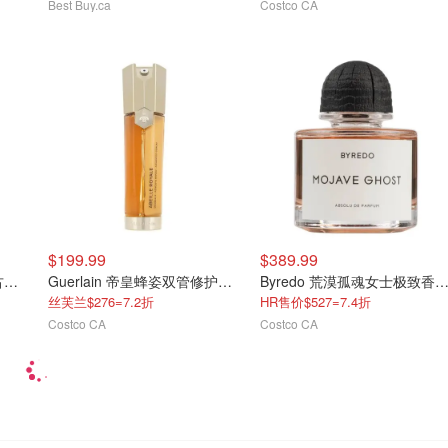
Best Buy.ca
Costco CA
$199.99
$389.99
Jo Malone 青柠罗勒柑橘古龙水 100mL
Guerlain 帝皇蜂姿双管修护精华 50mL
Byredo 荒漠孤魂女士极致香精 100
丝芙兰$276=7.2折
HR售价$527=7.4折
Costco CA
Costco CA