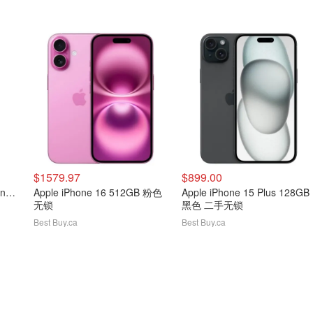
$1579.97
$899.00
Apple iPhone 12 and iPhone 12 mini 紫色
Apple iPhone 16 512GB 粉色
Apple iPhone 15 Plus 128GB
无锁
黑色 二手无锁
Best Buy.ca
Best Buy.ca