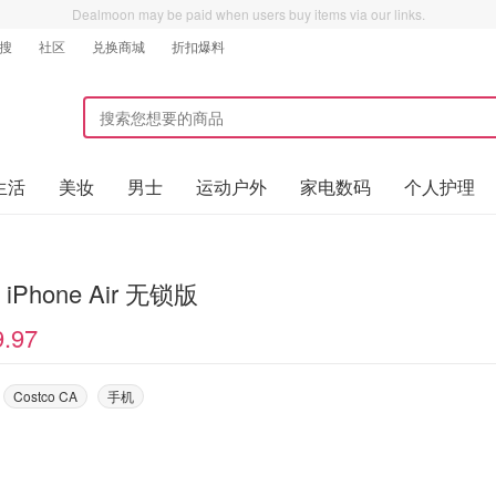
Dealmoon may be paid when users buy items via our links.
搜
社区
兑换商城
折扣爆料
生活
美妆
男士
运动户外
家电数码
个人护理
Apple iPhone Air 无锁版
9.97
Costco CA
手机