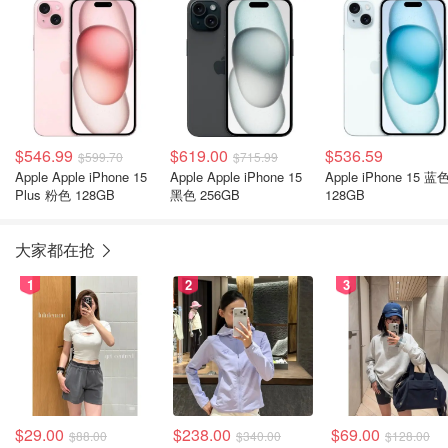
$546.99
$619.00
$536.59
$599.70
$715.99
Apple Apple iPhone 15
Apple Apple iPhone 15
Apple iPhone 15 蓝
Plus 粉色 128GB
黑色 256GB
128GB
大家都在抢
1
2
3
$29.00
$238.00
$69.00
$88.00
$340.00
$128.00