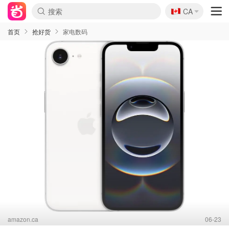
🇨🇦
CA
首页
抢好货
家电数码
amazon.ca
06-23