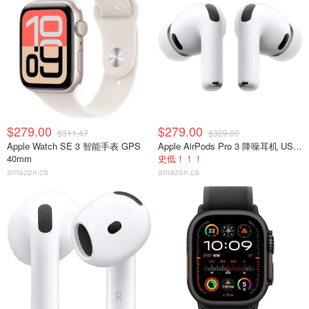
$279.00
$279.00
$311.47
$329.00
Apple Watch SE 3 智能手表 GPS
Apple AirPods Pro 3 降噪耳机 USB-C
40mm
史低！！！
amazon.ca
amazon.ca