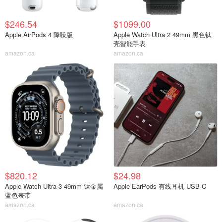
$246.54
$1099.00
Apple AirPods 4 降噪版
Apple Watch Ultra 2 49mm 黑色钛
壳智能手表
amazon.ca
amazon.ca
$820.12
$24.98
Apple Watch Ultra 3 49mm 钛金属
Apple EarPods 有线耳机 USB-C
蓝色表带
amazon.ca
amazon.ca