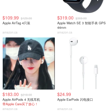
$109.99
$319.00
$129.00
$369.00
Apple AirTag 4只装
Apple Watch SE 3 智能手表 GPS
44mm
amazon.ca
amazon.ca
$183.00
$24.99
$218.00
Apple AirPods 4 无线耳机
Apple EarPods 闪电接口
带Apple Care买了放心！
amazon.ca
amazon.ca