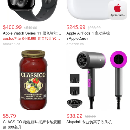
$406.99
$245.99
$549.00
$288.00
Apple Watch Series 11 黑色智能手表 42mm
Apple AirPods 4 主动降噪
costco折后$448.99! 咱直接比它再省$42
+AppleCare+
amazon.ca
amazon.ca
$5.79
$38.22
$69.99
CLASSICO 橄榄蒜味托斯卡纳意面
Slopehill 专业负离子吹风机
酱 600毫升