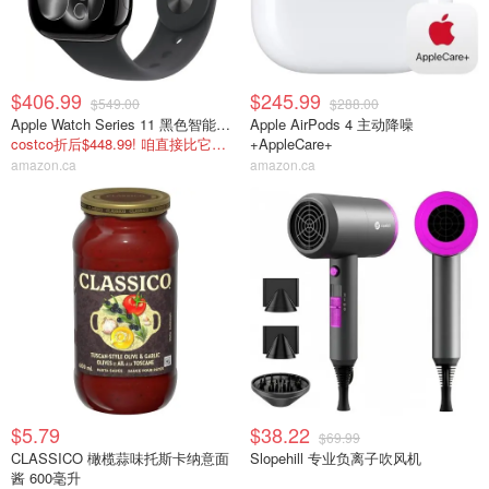
$406.99
$245.99
$549.00
$288.00
Apple Watch Series 11 黑色智能手表 42mm
Apple AirPods 4 主动降噪
costco折后$448.99! 咱直接比它再省$42
+AppleCare+
amazon.ca
amazon.ca
$5.79
$38.22
$69.99
CLASSICO 橄榄蒜味托斯卡纳意面
Slopehill 专业负离子吹风机
酱 600毫升