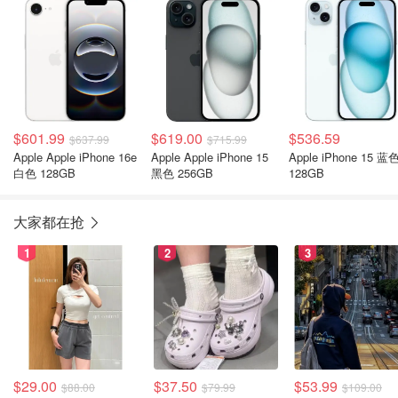
$601.99
$619.00
$536.59
$637.99
$715.99
Apple Apple iPhone 16e
Apple Apple iPhone 15
Apple iPhone 15 蓝
白色 128GB
黑色 256GB
128GB
大家都在抢
1
2
3
$29.00
$37.50
$53.99
$88.00
$79.99
$109.00