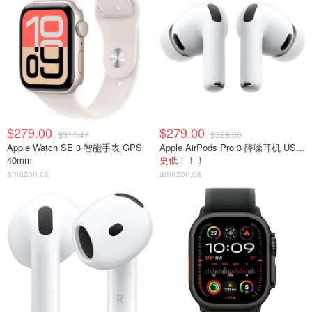
$279.00
$279.00
$311.47
$329.00
Apple Watch SE 3 智能手表 GPS
Apple AirPods Pro 3 降噪耳机 USB-C
40mm
史低！！！
amazon.ca
amazon.ca