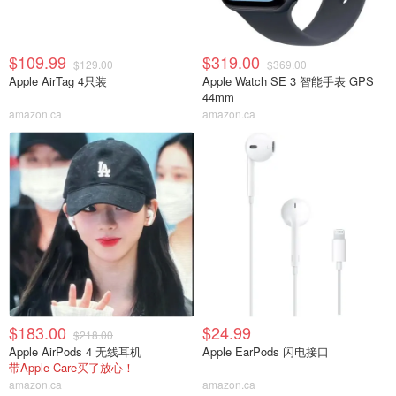
$109.99
$319.00
$129.00
$369.00
Apple AirTag 4只装
Apple Watch SE 3 智能手表 GPS
44mm
amazon.ca
amazon.ca
$183.00
$24.99
$218.00
Apple AirPods 4 无线耳机
Apple EarPods 闪电接口
带Apple Care买了放心！
amazon.ca
amazon.ca