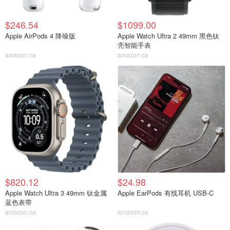
$246.54
$1099.00
Apple AirPods 4 降噪版
Apple Watch Ultra 2 49mm 黑色钛
壳智能手表
amazon.ca
amazon.ca
$820.12
$24.98
Apple Watch Ultra 3 49mm 钛金属
Apple EarPods 有线耳机 USB-C
蓝色表带
amazon.ca
amazon.ca