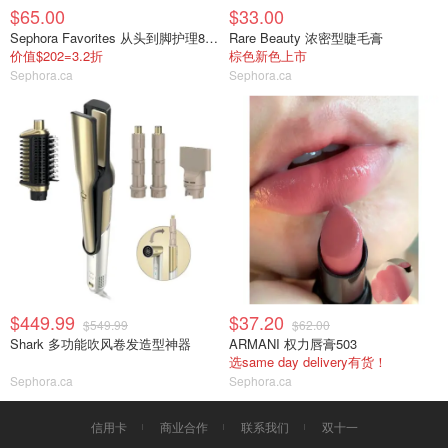
$65.00
$33.00
Sephora Favorites 从头到脚护理8件套
Rare Beauty 浓密型睫毛膏
价值$202=3.2折
棕色新色上市
Sephora.ca
Sephora.ca
$449.99
$37.20
$549.99
$62.00
Shark 多功能吹风卷发造型神器
ARMANI 权力唇膏503
选same day delivery有货！
Sephora.ca
Sephora.ca
信用卡
商业合作
联系我们
双十一