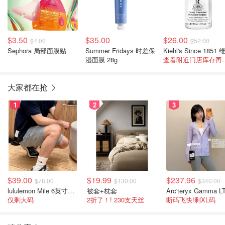
$3.50
$35.00
$26.00
$7.00
$52.00
Sephora 局部面膜贴
Summer Fridays 时差保
湿面膜 28g
查看附近门
大家都在抢
1
2
3
$39.00
$19.99
$237.96
$78.00
$130.00
$340.00
lululemon Mile 6英寸男士短裤
被套+枕套
仅剩大码
2折了！! 230支天丝
断码飞快!剩XL码