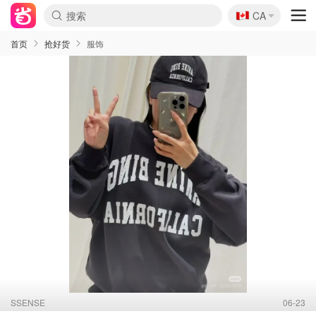
🇨🇦
CA
首页
抢好货
服饰
SSENSE
06-23