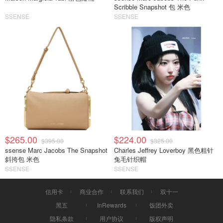
Scribble Snapshot 包 米色
SSENSE
SSENSE
$265.00
$224.00
$395.00
$325.00
ssense Marc Jacobs The Snapshot
Charles Jeffrey Loverboy 黑色粗针
斜挎包 米色
兔毛针织帽
SSENSE
SSENSE
信用卡
商业合作
联系我们
双十一
黑五
InRewards
饭团外卖
隐私条款
用户协议
版权声明