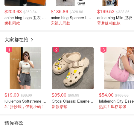
$203.63
$185.86
$199.53
$360.84
$328.86
$328.86
anine bing Logo 卫衣 黑色
anine bing Spencer Logo 卫衣
ani
娜扎同款
宋祖儿同款
蒋梦婕相似款
大家都在抢
1
2
3
$19.00
$35.00
$54.00
$88.00
$69.99
$108.00
lululemon Softstreme 女士高腰短裤 10cm
Crocs Classic Enamel Buckle 卡骆驰布扣便鞋
2.1折抄底，仅剩小码！
新款彩扣
热卖！库存紧张
猜你喜欢