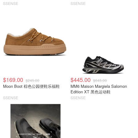
SSENSE
SSENSE
$169.00
$445.00
$245.00
$645.00
Moon Boot 棕色公园便鞋乐福鞋
MM6 Maison Margiela Salomon
Edition XT 黑色运动鞋
SSENSE
SSENSE