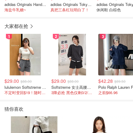
adidas Originals Handball Spezial 棕白色休闲鞋
adidas Originals Tokyo Mary Jane 红白运动鞋
adidas Originals Tok
海盐牛乳糖~
真把三条杠玩明白了！
休闲鞋 白棕色
大家都在抢
1
2
3
$29.00
$29.00
$42.28
$88.00
$88.00
$89.50
lululemon Softstreme 女士高腰短裤 10cm
Softstreme 女士高腰短裤 4英寸
不定时变回$19！随时点进来看
3降必抢 黑色仅剩0/2/4码
之前$66.96
猜你喜欢