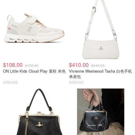
$108.00
$410.00
$130.00
$640.00
ON Little Kids Cloud Play 童鞋 米色
Vivienne Westwood Tasha 白色手机
单肩包
SSENSE
SSENSE