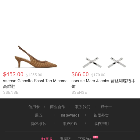
$452.00
$66.00
$1255.00
$170.00
ssense Gianvito Rossi Tan Minorca
ssense Marc Jacobs 蕾丝蝴蝶结耳
高跟鞋
饰
SSENSE
SSENSE
信用卡
商业合作
联系我们
双十一
黑五
InRewards
饭团外卖
隐私条款
用户协议
版权声明
触屏版
电脑版
下载App