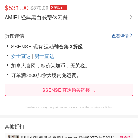
$531.00
$870.00
39% off
AMIRI 经典黑白低帮休闲鞋
折扣详情
查看详情
SSENSE 现有 运动鞋合集
3折起
。
女士直达
|
男士直达
加拿大官网，标价为加币，无关税。
订单满$200加拿大境内免运费。
SSENSE 直达购买链接 →
Dealmoon may be paid when users buy items via our links.
其他折扣
SSENSE 潮牌热卖榜 | awang 托特$277(原$895）
低至3