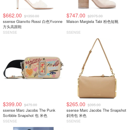
$662.00
$747.00
$1350.00
$2075.00
ssense Gianvito Rossi 白色Yvonne
Maison Margiela Tabi 粉色短靴
方头高跟鞋
SSENSE
SSENSE
$399.00
$265.00
$475.00
$395.00
ssense Marc Jacobs The Punk
ssense Marc Jacobs The Snapshot
Scribble Snapshot 包 米色
斜挎包 米色
SSENSE
SSENSE