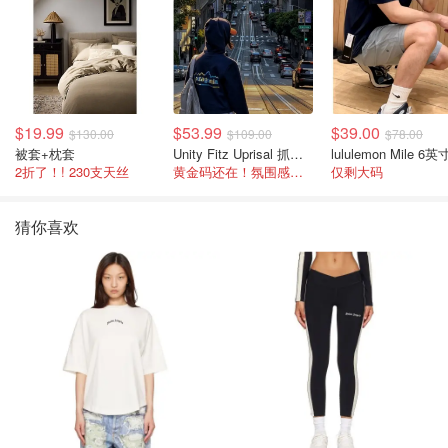
$19.99
$53.99
$39.00
$130.00
$109.00
$78.00
被套+枕套
Unity Fitz Uprisal 抓绒卫衣
2折了！! 230支天丝
黄金码还在！氛围感之神
仅剩大码
猜你喜欢