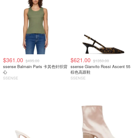
$361.00
$621.00
$495.00
$1350.00
ssense Balmain Paris 卡其色针织背
ssense Gianvito Rossi Ascent 55
心
棕色高跟鞋
SSENSE
SSENSE