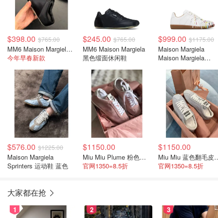
$398.00
$245.00
$999.00
$765.00
$765.00
$1175.00
MM6 Maison Margiela 黑色缎面半拖运动鞋
MM6 Maison Margiela
Maison Margiela
今年早春新款
黑色缎面休闲鞋
Maison Margiela
Replica 白色涂层运
$576.00
$1150.00
$1150.00
$1225.00
Maison Margiela
Miu Miu Plume 粉色麂皮运动鞋
Miu Miu 蓝
Sprinters 运动鞋 蓝色
官网1350=8.5折
官网1350=8.5折
大家都在抢
1
2
3