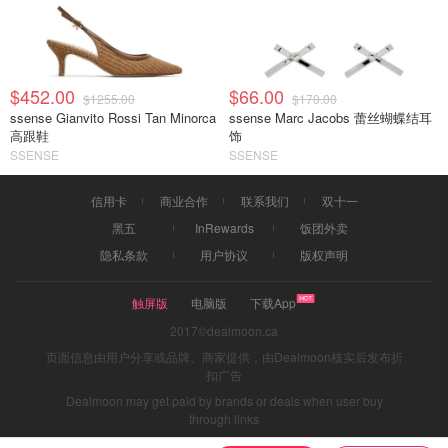
$452.00
$66.00
$1255.00
$170.00
ssense Gianvito Rossi Tan Minorca
ssense Marc Jacobs 蕾丝蝴蝶结耳
高跟鞋
饰
SSENSE
SSENSE
信用卡
商业合作
联系我们
双十一
黑五
InRewards
饭团外卖
隐私条款
用户协议
版权声明
触屏版
电脑版
下载App
2017©dealmoon.ca
页面信息由用户分享或品牌、商家提供，由Dealmoon核实后发布折
扣广告
Dealmoon may get paid by brands or deals when user buy
through links