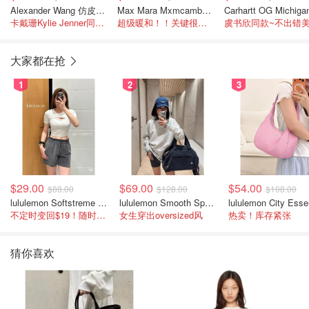
Alexander Wang 仿皮草短款夹克 棕色
Max Mara Mxmcambusa 驼色大衣
卡戴珊Kylie Jenner同款！
超级暖和！！关键很貌美
大家都在抢
1
2
3
$29.00
$69.00
$54.00
$88.00
$128.00
$108.00
lululemon Softstreme 女士高腰短裤 10cm
lululemon Smooth Spacer 经典卫衣
不定时变回$19！随时点进来看
女生穿出oversized风
热卖！库存紧张
猜你喜欢