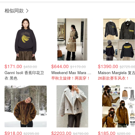
相似同款
$171.00
$644.00
$1390.00
$450.00
$1170.00
$2725.0
Ganni Isoli 香蕉印花卫
Weekend Max Mara Canasta 风衣 米色绿色拼接
衣 黑色
早秋主旋律！两面穿！
26新款赛车风衣！
$918.00
$2203.00
$185.00
$2295.00
$4790.00
$285.00