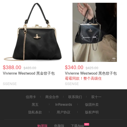
$388.00
$340.00
$485.00
$425.00
Vivienne Westwood 黑金饺子包
Vivienne Westwood 黑色饺子包
霉霉同款！整个高级住
SSENSE
SSENSE
信用卡
商业合作
联系我们
双十一
黑五
InRewards
饭团外卖
隐私条款
用户协议
版权声明
触屏版
电脑版
下载App