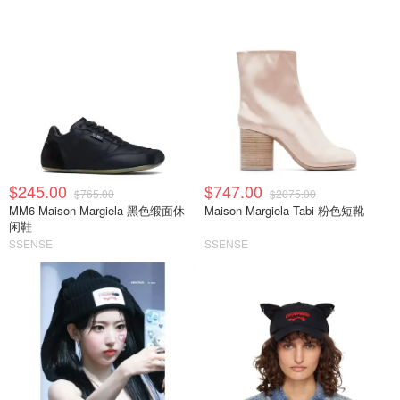
$245.00
$747.00
$765.00
$2075.00
MM6 Maison Margiela 黑色缎面休
Maison Margiela Tabi 粉色短靴
闲鞋
SSENSE
SSENSE