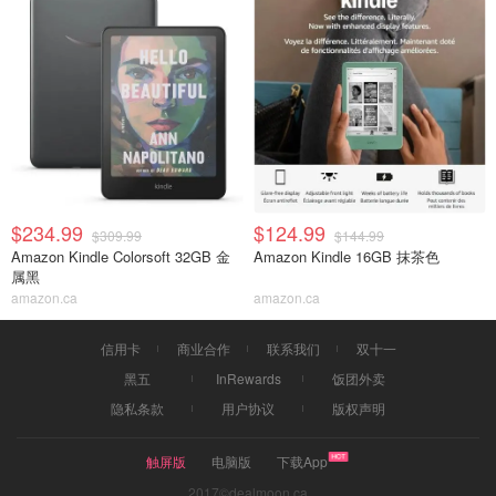
$234.99
$124.99
$309.99
$144.99
Amazon Kindle Colorsoft 32GB 金
Amazon Kindle 16GB 抹茶色
属黑
amazon.ca
amazon.ca
信用卡
商业合作
联系我们
双十一
黑五
InRewards
饭团外卖
隐私条款
用户协议
版权声明
触屏版
电脑版
下载App
2017©dealmoon.ca