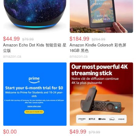
$44.99
$184.99
$79.99
$264.99
Amazon Echo Dot Kids 智能音箱 星
Amazon Kindle Colorsoft 彩色屏
尘版
16GB 黑色
amazon.ca
amazon.ca
$0.00
$49.99
$79.99