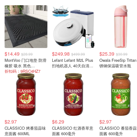
$14.49
$249.98
$25.39
$28.99
$499.99
$30.99
MontVoo 门口地垫 防滑
Lefant Lefant M2L Plus
Owala FreeSip Trita
橡胶 吸水 黑色
扫地机器人 40天自清空
锈钢保温吸管水瓶
43X75cm
折扣码：9RSC4HZ7
养宠家庭必备
$2.97
$6.29
$2.97
CLASSICO 烤番茄蒜味
CLASSICO 红酒香草意
CLASSICO 番茄香
意面酱 600ML
面酱 600毫升
面酱 600毫升