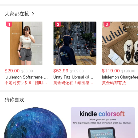
大家都在抢
1
2
3
$29.00
$53.99
$119.00
$88.00
$109.00
$198.00
lululemon Softstreme 女士高腰短裤 10cm
Unity Fitz Uprisal 抓绒卫衣
不定时变回$19！随时点进来看
黄金码还在！氛围感之神
黄金码都有货
猜你喜欢