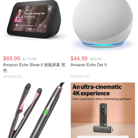
$69.99
$44.99
$119.99
$69.99
Amazon Echo Show 5 智能屏幕 黑
Amazon Echo Dot 5
色
amazon.ca
amazon.ca