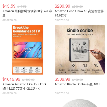
$13.59
$289.99
$17.56
$399.99
Amazon 经典抽绳垃圾袋80个 49L容
Amazon Echo Show 15 高清智能屏
量
15.6英寸
amazon.ca
amazon.ca
$1619.99
$339.99
$1699.99
$499.99
Amazon Amazon Fire TV Omni
Amazon Kindle Scribe 钨色 16GB
Mini-LED 75英寸 QLED 4K
amazon.ca
amazon.ca