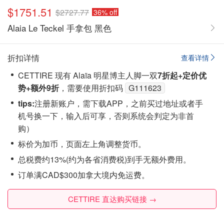
$1751.51
$2727.77
36% off
Alaia Le Teckel 手拿包 黑色
折扣详情
查看详情
CETTIRE 现有 Alaïa 明星博主人脚一双
7折起+定价优
势
+额外9折
，需要使用折扣码
G111623
tips:
注‮新册‬账户，需下载APP，之前买过地址或者手
机号换一下，输入后可享，否则系统会‮定判‬为非首
购）
标价为加币，页面左上角调整货币。
总税费约13%(约为各省消费税)到手无额外费用。
订单满CAD$300加拿大境内免运费。
CETTIRE 直达购买链接 →