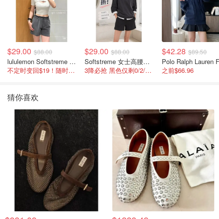
$29.00
$29.00
$42.28
$88.00
$88.00
$89.50
lululemon Softstreme 女士高腰短裤 10cm
Softstreme 女士高腰短裤 4英寸
不定时变回$19！随时点进来看
3降必抢 黑色仅剩0/2/4码
之前$66.96
猜你喜欢