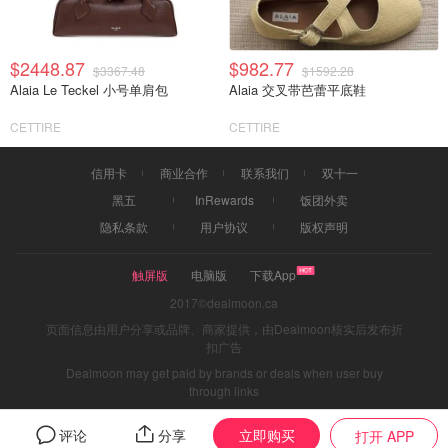
$2448.87
$982.77
$3367.48
$1592.28
Alaia Le Teckel 小号单肩包
Alaia 交叉带芭蕾平底鞋
CETTIRE
CETTIRE
信用卡
商业合作
联系我们
双十一
黑五
InRewards
饭团外卖
隐私条款
用户协议
版权声明
触屏版
电脑版
下载App
2017©dealmoon.ca
页面信息由用户分享或品牌、商家提供，由Dealmoon核实后发布折
扣广告
Dealmoon may get paid by brands or deals when user buy
through links
立即购买
评论
分享
打开 APP