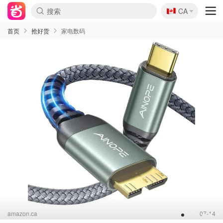
🇨🇦
CA
首页
抢好货
家电数码
amazon.ca
07-14
1
2
3
4
5
6