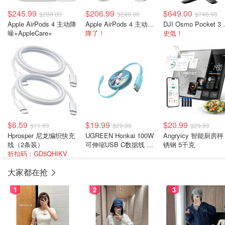
$245.99
$206.99
$649.00
$288.00
$249.00
$748.98
Apple AirPods 4 主动降
Apple AirPods 4 主动降噪 无线耳机
DJI Osmo
噪+AppleCare+
降了！
史低！
$6.59
$19.99
$20.99
$11.99
$29.99
$29.99
Hprosper 尼龙编织快充
UGREEN Honkai 100W
Angryicy 智能厨房秤
线（2条装）
可伸缩USB C数据线 蓝
锈钢 5千克
折扣码：GD5QHIKV
色 1米
大家都在抢
1
2
3