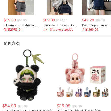
$19.00
$69.00
$42.28
$88.00
$128.00
$89.50
lululemon Softstreme 女士高腰短裤 10cm
lululemon Smooth Spacer 经典卫衣
仅限2码$19！
女生穿出oversized风
之前$66.96
猜你喜欢
$54.99
$26.99
$73.99
$30.99
POP MART SKULLPANDA 熊怠怠
POP MART 哭娃豹豹猫猫盲盒