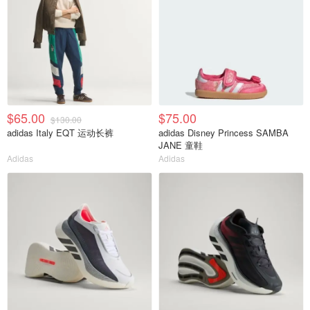
$65.00
$75.00
$130.00
adidas Italy EQT 运动长裤
adidas Disney Princess SAMBA
JANE 童鞋
Adidas
Adidas