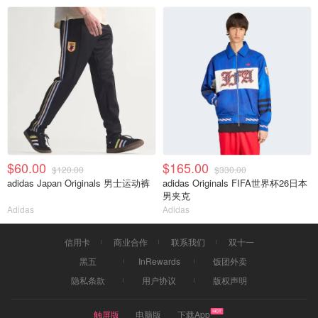
$60.00
$165.00
$120.00
$330.00
adidas Japan Originals 男士运动裤
adidas Originals FIFA世界杯26日本
男夹克
Adidas
Adidas
信用卡
商业合作
联系我们
双十一
黑五
InRewards
饭团外卖
隐私条款
用户协议
版权声明
触屏版
电脑版
下载App