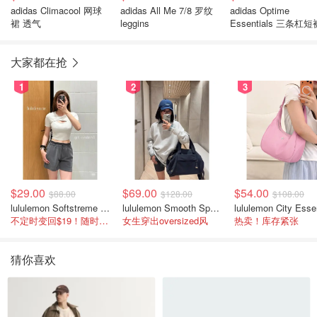
adidas Climacool 网球
adidas All Me 7/8 罗纹
adidas Optime
裙 透气
leggins
Essentials 三条杠短
大家都在抢
1
2
3
$29.00
$69.00
$54.00
$88.00
$128.00
$108.00
lululemon Softstreme 女士高腰短裤 10cm
lululemon Smooth Spacer 经典卫衣
不定时变回$19！随时点进来看
女生穿出oversized风
热卖！库存紧张
猜你喜欢