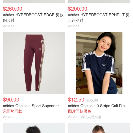
$260.00
$200.00
adidas HYPERBOOST EDGE 男款
adidas HYPERBOOST EPHR LT 男
跑步鞋
士运动鞋
Adidas
Adidas
$90.00
$12.50
$35.00
adidas Originals Sport Superstar 7/8紧身裤
adidas Originals 3-Stripe Cali Ringer 短袖T恤
宋雨琦同款
图片同款黑色
Adidas
Adidas
201人感兴趣