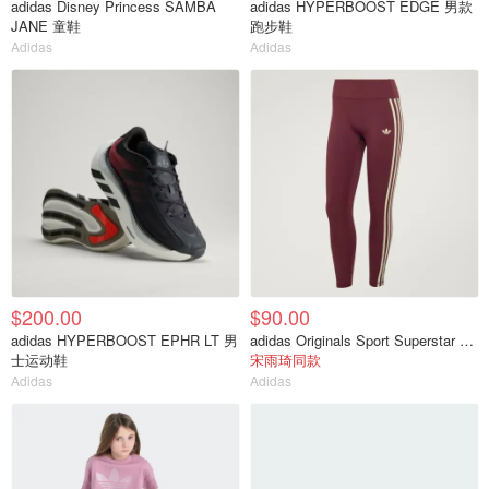
adidas Disney Princess SAMBA
adidas HYPERBOOST EDGE 男款
JANE 童鞋
跑步鞋
Adidas
Adidas
$200.00
$90.00
adidas HYPERBOOST EPHR LT 男
adidas Originals Sport Superstar 7/8紧身裤
士运动鞋
宋雨琦同款
Adidas
Adidas