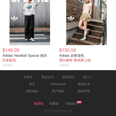
$140.00
$150.00
Adidas Handball Spezial 德训
Adidas 跆拳道鞋
巨多配色
黑白都有 银色蹲上线
Adidas
Adidas
信用卡
商业合作
联系我们
双十一
黑五
InRewards
饭团外卖
隐私条款
用户协议
版权声明
触屏版
电脑版
下载App
2017©dealmoon.ca