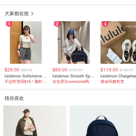
大家都在抢
1
2
3
$29.00
$69.00
$119.00
$88.00
$128.00
$198.00
lululemon Softstreme 女士高腰短裤 10cm
lululemon Smooth Spacer 经典卫衣
不定时变回$19！随时点进来看
女生穿出oversized风
黄金码都有货
猜你喜欢