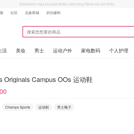
Dealmoon may be paid when users buy items via our links.
搜
社区
兑换商城
折扣爆料
生活
美妆
男士
运动户外
家电数码
个人护理
adidas Originals Campus OOs 运动鞋
00
Champs Sports
运动鞋
男士靴子