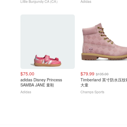
Little Burgundy CA (CA）
Adidas
$75.00
$79.99
$135.00
adidas Disney Princess
Timberland 英寸防水压纹
SAMBA JANE 童鞋
大童
Adidas
Champs Sports