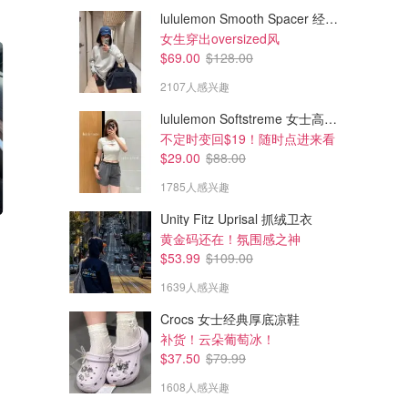
lululemon Smooth Spacer 经典卫衣
女生穿出oversized风
$69.00
$128.00
2107人感兴趣
lululemon Softstreme 女士高腰短裤 10cm
不定时变回$19！随时点进来看
$29.00
$88.00
1785人感兴趣
Unity Fitz Uprisal 抓绒卫衣
$109.99
$79.99
$140.00
$130.00
黄金码还在！氛围感之神
adidas Anthony Edwards 2 男童篮球鞋
Puma MB.05 MIST JR 男童运
$53.99
$109.00
动鞋
能穿到40码
1639人感兴趣
Footlocker
Champs Sports
Crocs 女士经典厚底凉鞋
补货！云朵葡萄冰！
$37.50
$79.99
1608人感兴趣