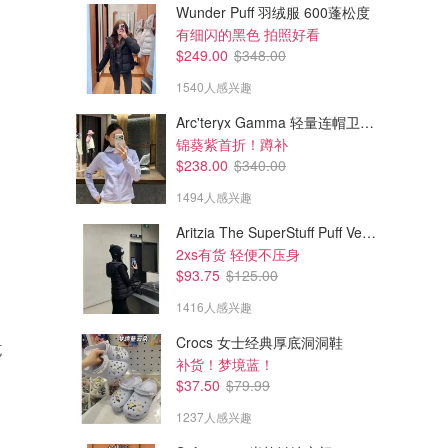
Wunder Puff 羽绒服 600蓬松度
有细闪的黑色 拍照好看
$249.00
$348.00
1540人感兴趣
Arc'teryx Gamma 轻量连帽卫衣 女款
锦葵紫首折！蹲补
$238.00
$340.00
1494人感兴趣
Aritzia The SuperStuff Puff Vest 轻盈亮面马甲
2xs有货 轻便不压身
$93.75
$125.00
1416人感兴趣
Crocs 女士经典厚底洞洞鞋
克
补货！梦境蓝！
$37.50
$79.99
1237人感兴趣