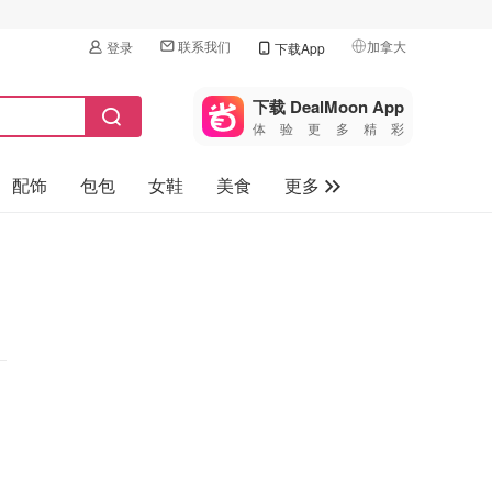
联系我们
加拿大
登录
下载App
🇺🇸
美国
下载 DealMoon App
体验更多精彩
🇨🇳
中国
配饰
包包
女鞋
美食
更多
🇨🇦
加拿大
🇬🇧
母婴玩具
英国
保健品
🇩🇪
德国
旅游
🇫🇷
法国
汽车
🇮🇹
意大利
🇦🇺
澳洲
🇳🇿
新西兰