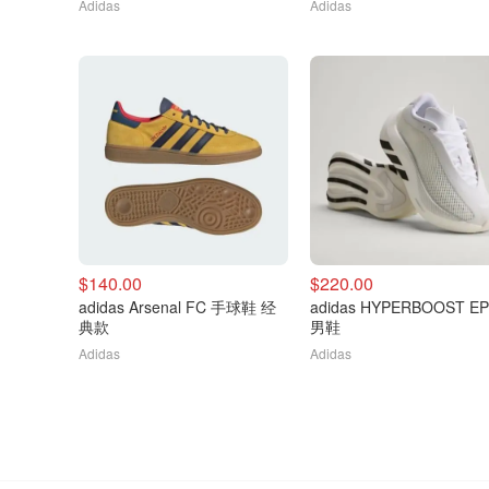
Adidas
Adidas
$140.00
$220.00
adidas Arsenal FC 手球鞋 经
adidas HYPERBOOST E
典款
男鞋
Adidas
Adidas