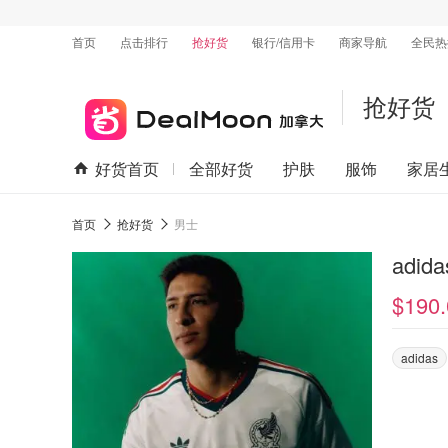
首页
点击排行
抢好货
银行/信用卡
商家导航
全民热
抢好货
好货首页
全部好货
护肤
服饰
家居
首页
抢好货
男士
adid
$190.
adidas