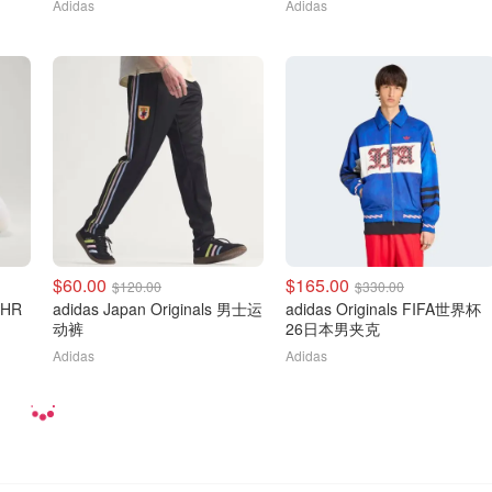
Adidas
Adidas
$60.00
$165.00
$120.00
$330.00
PHR
adidas Japan Originals 男士运
adidas Originals FIFA世界杯
动裤
26日本男夹克
Adidas
Adidas