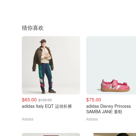
猜你喜欢
$65.00
$75.00
$130.00
adidas Italy EQT 运动长裤
adidas Disney Princess
SAMBA JANE 童鞋
Adidas
Adidas