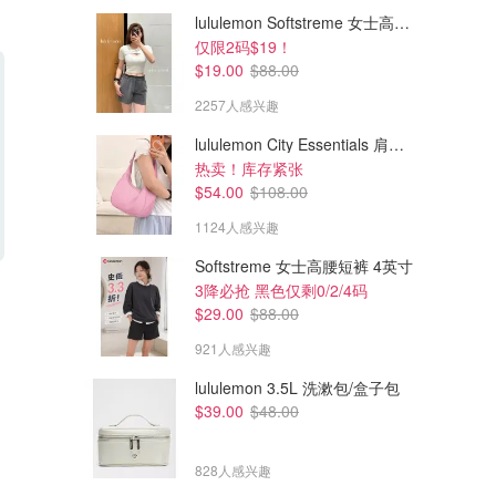
lululemon Softstreme 女士高腰短裤 10cm
仅限2码$19！
$19.00
$88.00
2257人感兴趣
lululemon City Essentials 肩背包 4L
热卖！库存紧张
$54.00
$108.00
1124人感兴趣
Softstreme 女士高腰短裤 4英寸
$45.00
$55.00
3降必抢 黑色仅剩0/2/4码
adidas adi365 Climacool 短袖
adidas Adicolor 提花球衣
$29.00
$88.00
T恤
921人感兴趣
Adidas
Adidas
lululemon 3.5L 洗漱包/盒子包
$39.00
$48.00
828人感兴趣