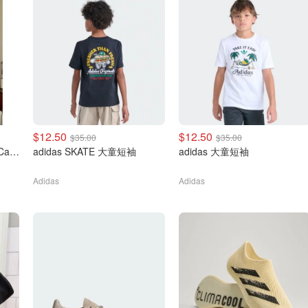
$12.50
$12.50
$35.00
$35.00
adidas Originals 3-Stripe Cali Ringer 短袖T恤
adidas SKATE 大童短袖
adidas 大童短袖
Adidas
Adidas