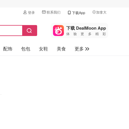
联系我们
加拿大
登录
下载App
🇺🇸
美国
下载 DealMoon App
体验更多精彩
🇨🇳
中国
配饰
包包
女鞋
美食
更多
🇨🇦
加拿大
🇬🇧
母婴玩具
英国
保健品
🇩🇪
德国
旅游
🇫🇷
法国
汽车
🇮🇹
意大利
🇦🇺
澳洲
🇳🇿
新西兰