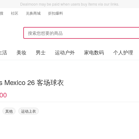
Dealmoon may be paid when users buy items via our links.
搜
社区
兑换商城
折扣爆料
生活
美妆
男士
运动户外
家电数码
个人护理
as Mexico 26 客场球衣
00
其他
运动上衣