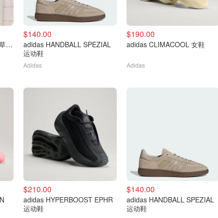
$140.00
$190.00
adidas Originals 大童三叶草T恤
adidas HANDBALL SPEZIAL
adidas CLIMACOOL 女鞋
运动鞋
Adidas
Adidas
$210.00
$140.00
ON
adidas HYPERBOOST EPHR
adidas HANDBALL SPEZIAL
运动鞋
运动鞋