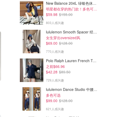
New Balance 204L 绿银色休闲鞋
明星都在穿的热门款！多色可选 3.8折
$59.98
$155.00
803人感兴趣
lululemon Smooth Spacer 经典卫衣
女生穿出oversized风
$69.00
$128.00
770人感兴趣
Polo Ralph Lauren French Terry 女童连帽卫衣 7-16码
之前$66.96
$42.28
$89.50
729人感兴趣
lululemon Dance Studio 中腰长裤 女装常规款
多色可选
$99.00
$128.00
621人感兴趣