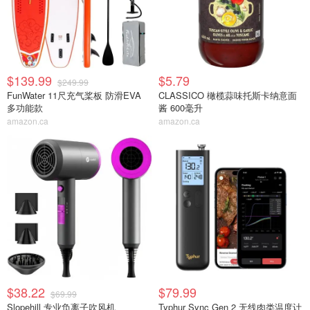
$139.99
$5.79
$249.99
FunWater 11尺充气桨板 防滑EVA
CLASSICO 橄榄蒜味托斯卡纳意面
多功能款
酱 600毫升
amazon.ca
amazon.ca
$38.22
$79.99
$69.99
Slopehill 专业负离子吹风机
Typhur Sync Gen 2 无线肉类温度计