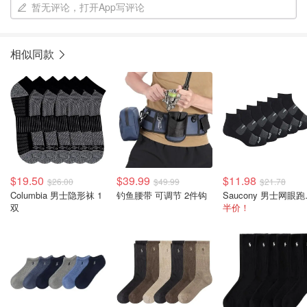
暂无评论，打开App写评论
相似同款
$19.50
$39.99
$11.98
$26.00
$49.99
$21.78
Columbia 男士隐形袜 1
钓鱼腰带 可调节 2件钩
Sauc
双
半价！