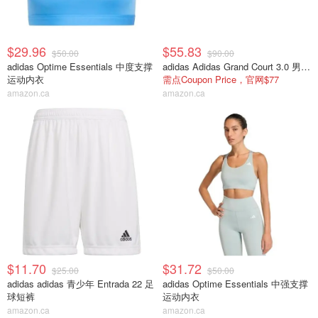
$29.96
$55.83
$50.00
$90.00
adidas Optime Essentials 中度支撑
adidas Adidas Grand Court 3.0 男运动鞋
运动内衣
需点Coupon Price，官网$77
amazon.ca
amazon.ca
$11.70
$31.72
$25.00
$50.00
adidas adidas 青少年 Entrada 22 足
adidas Optime Essentials 中强支撑
球短裤
运动内衣
amazon.ca
amazon.ca