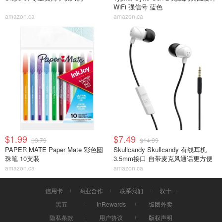
WiFi 强信号 蓝色
amazon.ca
amazon.ca
$1.99
$7.49
$3.79
$14.99
PAPER MATE Paper Mate 彩色圆
Skullcandy Skullcandy 有线耳机
珠笔 10支装
3.5mm接口 自带麦克风通话更方便
amazon.ca
amazon.ca
信用卡
商业合作
联系我们
双十一
黑五
InRewards
饭团外卖
隐私条款
用户协议
版权声明