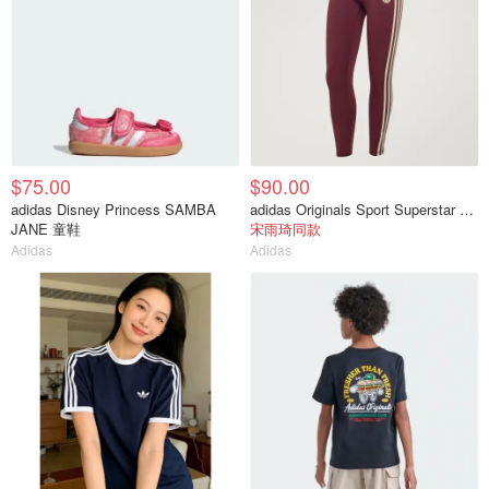
$75.00
$90.00
adidas Disney Princess SAMBA
adidas Originals Sport Superstar 7/8紧身裤
JANE 童鞋
宋雨琦同款
Adidas
Adidas