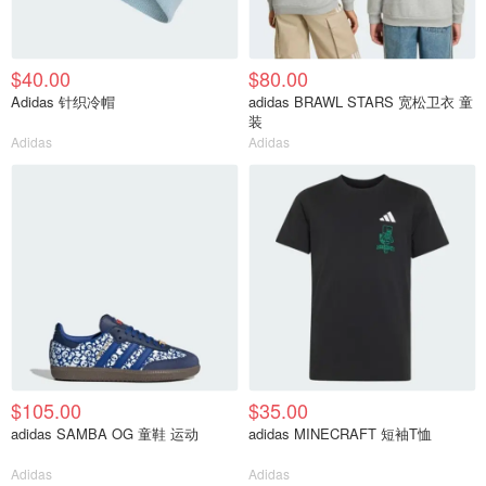
$40.00
$80.00
Adidas 针织冷帽
adidas BRAWL STARS 宽松卫衣 童
装
Adidas
Adidas
$105.00
$35.00
adidas SAMBA OG 童鞋 运动
adidas MINECRAFT 短袖T恤
Adidas
Adidas