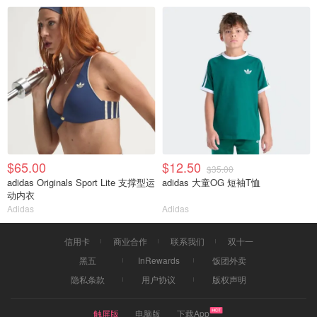
$65.00
$12.50
$35.00
adidas Originals Sport Lite 支撑型运
adidas 大童OG 短袖T恤
动内衣
Adidas
Adidas
信用卡
商业合作
联系我们
双十一
黑五
InRewards
饭团外卖
隐私条款
用户协议
版权声明
触屏版
电脑版
下载App