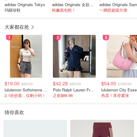
adidas Originals Tokyo
adidas Originals 女款面包鞋
玛丽珍鞋
粉嫩面包鞋！
一脚蹬超级方便
大家都在抢
1
2
3
$19.00
$42.28
$54.00
$88.00
$89.50
$108.00
lululemon Softstreme 女士高腰短裤 10cm
Polo Ralph Lauren French Terry 女童连帽卫衣 7-16码
2.1折抄底，仅剩小码！
之前$66.96
热卖！库存紧张
猜你喜欢