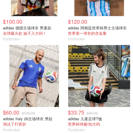
$100.00
$120.00
adidas 德国主场球衣 男童款
adidas 阿根廷世界杯男士主场球衣
全球爆火款 妹子入大码！
世界第一球衣的含金量
Footlocker
Footlocker
$60.00
$33.75
$120.00
$45.00
adidas Italy 26主场球衣 男款
adidas 儿童足球T恤
淘汰了打骨折
世界杯球服!拍大码
Footlocker
Footlocker