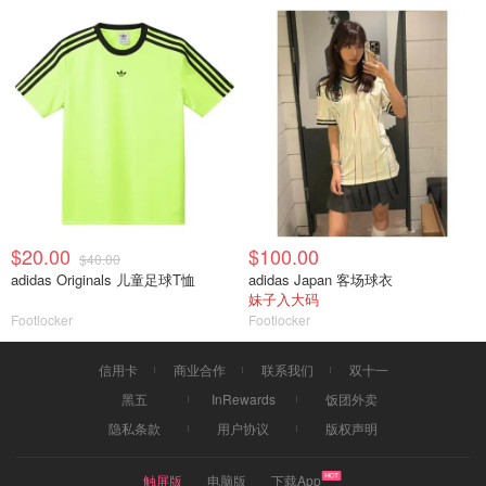
$20.00
$100.00
$40.00
adidas Originals 儿童足球T恤
adidas Japan 客场球衣
妹子入大码
Footlocker
Footlocker
信用卡
商业合作
联系我们
双十一
黑五
InRewards
饭团外卖
隐私条款
用户协议
版权声明
触屏版
电脑版
下载App