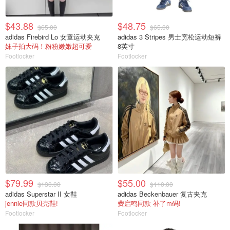
$43.88
$48.75
$65.00
$65.00
adidas Firebird Lo 女童运动夹克
adidas 3 Stripes 男士宽松运动短裤
妹子拍大码！粉粉嫩嫩超可爱
8英寸
Footlocker
Footlocker
$79.99
$55.00
$130.00
$110.00
adidas Superstar II 女鞋
adidas Beckenbauer 复古夹克
jennie同款贝壳鞋!
费启鸣同款 补了m码!
Footlocker
Footlocker