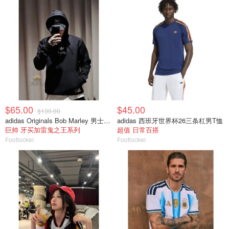
$65.00
$45.00
$130.00
adidas Originals Bob Marley 男士卫衣
adidas 西班牙世界杯26三条杠男T恤
巨帅 牙买加雷鬼之王系列
超值 日常百搭
Footlocker
Footlocker