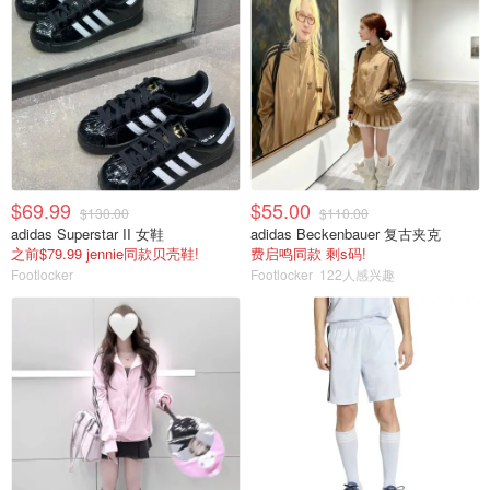
$69.99
$55.00
$130.00
$110.00
adidas Superstar II 女鞋
adidas Beckenbauer 复古夹克
之前$79.99 jennie同款贝壳鞋!
费启鸣同款 剩s码!
Footlocker
Footlocker
122人感兴趣