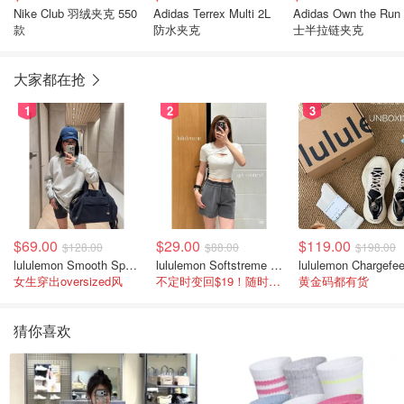
Nike Club 羽绒夹克 550
Adidas Terrex Multi 2L
Adidas Own the Run
款
防水夹克
士半拉链夹克
大家都在抢
1
2
3
$69.00
$29.00
$119.00
$128.00
$88.00
$198.00
lululemon Smooth Spacer 经典卫衣
lululemon Softstreme 女士高腰短裤 10cm
女生穿出oversized风
不定时变回$19！随时点进来看
黄金码都有货
猜你喜欢