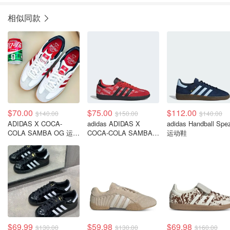
相似同款
$70.00
$75.00
$112.00
$140.00
$150.00
$140.00
ADIDAS X COCA-
adidas ADIDAS X
adidas Handball Spez
COLA SAMBA OG 运动
COCA-COLA SAMBA
运动鞋
鞋
OG 运动鞋
$69.99
$59.98
$69.98
$130.00
$130.00
$160.00