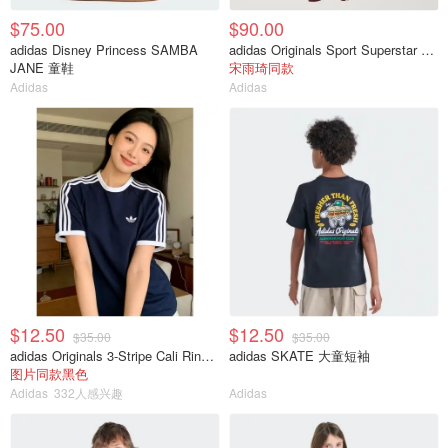
$75.00
$90.00
adidas Disney Princess SAMBA
adidas Originals Sport Superstar 7/8紧身裤
JANE 童鞋
宋雨琦同款
Adidas
Adidas
$12.50
$12.50
$35.00
$35.00
adidas Originals 3-Stripe Cali Ringer 短袖T恤
adidas SKATE 大童短袖
图片同款黑色
Adidas
332人感兴趣
Adidas