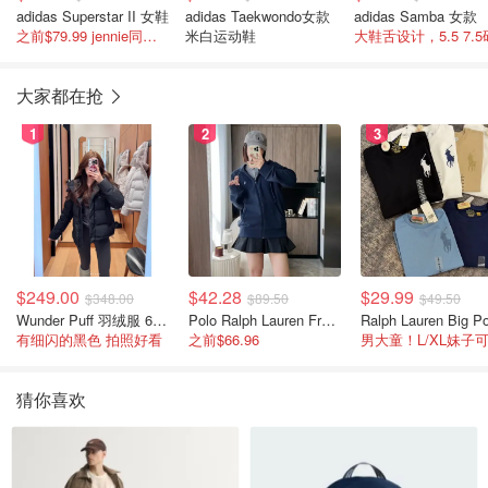
adidas Superstar II 女鞋
adidas Taekwondo女款
adidas Samba 女款
之前$79.99 jennie同款贝壳鞋!
米白运动鞋
大鞋舌设计，5.5 7.5
大家都在抢
1
2
3
$249.00
$42.28
$29.99
$348.00
$89.50
$49.50
Wunder Puff 羽绒服 600蓬松度
Polo Ralph Lauren French Terry 女童连帽卫衣 7-16码
有细闪的黑色 拍照好看
之前$66.96
男大童！L/XL妹子
猜你喜欢