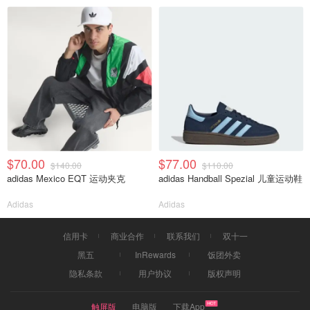
$70.00
$77.00
$140.00
$110.00
adidas Mexico EQT 运动夹克
adidas Handball Spezial 儿童运动鞋
Adidas
Adidas
信用卡
商业合作
联系我们
双十一
黑五
InRewards
饭团外卖
隐私条款
用户协议
版权声明
触屏版
电脑版
下载App