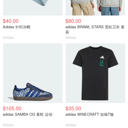
$40.00
$80.00
Adidas 针织冷帽
adidas BRAWL STARS 宽松卫衣 童
装
Adidas
Adidas
$105.00
$35.00
adidas SAMBA OG 童鞋 运动
adidas MINECRAFT 短袖T恤
Adidas
Adidas