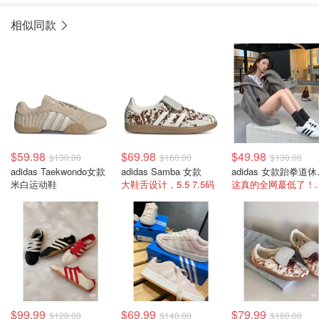
相似同款
$59.98
$69.98
$49.98
$130.00
$160.00
$130.00
adidas Taekwondo女款
adidas Samba 女款
adid
米白运动鞋
大鞋舌设计，5.5 7.5码
这真的全网蕞低
$99.99
$69.99
$79.99
$120.00
$140.00
$160.00