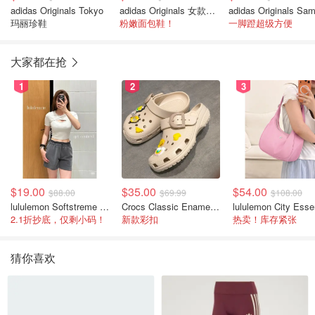
adidas Originals Tokyo
adidas Originals 女款面包鞋
玛丽珍鞋
粉嫩面包鞋！
一脚蹬超级方便
大家都在抢
1
2
3
$19.00
$35.00
$54.00
$88.00
$69.99
$108.00
lululemon Softstreme 女士高腰短裤 10cm
Crocs Classic Enamel Buckle 卡骆驰布扣便鞋
2.1折抄底，仅剩小码！
新款彩扣
热卖！库存紧张
猜你喜欢