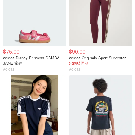
$75.00
$90.00
adidas Disney Princess SAMBA
adidas Originals Sport Superstar 7/8紧身裤
JANE 童鞋
宋雨琦同款
Adidas
Adidas