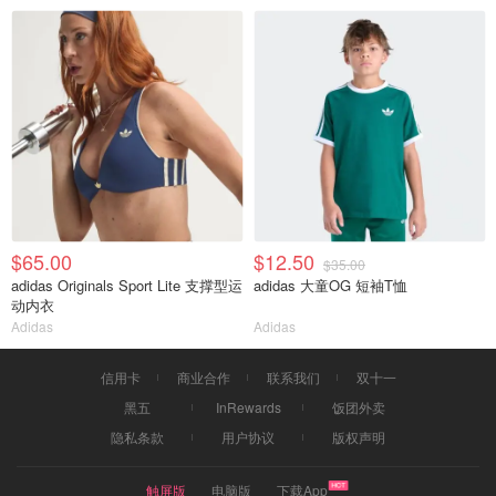
$65.00
$12.50
$35.00
adidas Originals Sport Lite 支撑型运
adidas 大童OG 短袖T恤
动内衣
Adidas
Adidas
信用卡
商业合作
联系我们
双十一
黑五
InRewards
饭团外卖
隐私条款
用户协议
版权声明
触屏版
电脑版
下载App