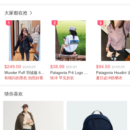
大家都在抢
1
2
3
$249.00
$38.99
$94.50
$348.00
$55.00
$135.00
Wunder Puff 羽绒服 600蓬松度
Patagonia P-6 Logo 女款T恤
有细闪的黑色 拍照好看
快冲 罕见折款
夏日必冲防晒衣
猜你喜欢