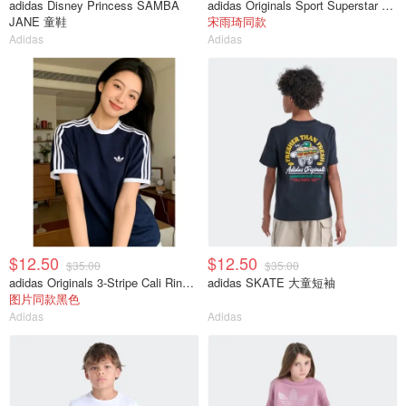
adidas Disney Princess SAMBA
adidas Originals Sport Superstar 7/8紧身裤
JANE 童鞋
宋雨琦同款
Adidas
Adidas
$12.50
$12.50
$35.00
$35.00
adidas Originals 3-Stripe Cali Ringer 短袖T恤
adidas SKATE 大童短袖
图片同款黑色
Adidas
Adidas