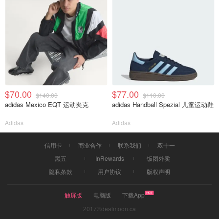
$70.00
$77.00
$140.00
$110.00
adidas Mexico EQT 运动夹克
adidas Handball Spezial 儿童运动鞋
Adidas
Adidas
信用卡
商业合作
联系我们
双十一
黑五
InRewards
饭团外卖
隐私条款
用户协议
版权声明
触屏版
电脑版
下载App
2017©dealmoon.ca