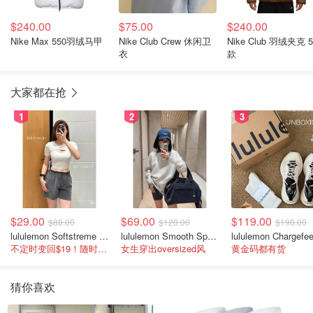
$240.00
$75.00
$240.00
Nike Max 550羽绒马甲
Nike Club Crew 休闲卫
Nike Club 羽绒夹克 550
衣
款
大家都在抢
1
2
3
$29.00
$69.00
$119.00
$88.00
$128.00
$198.00
lululemon Softstreme 女士高腰短裤 10cm
lululemon Smooth Spacer 经典卫衣
不定时变回$19！随时点进来看
女生穿出oversized风
黄金码都有货
猜你喜欢