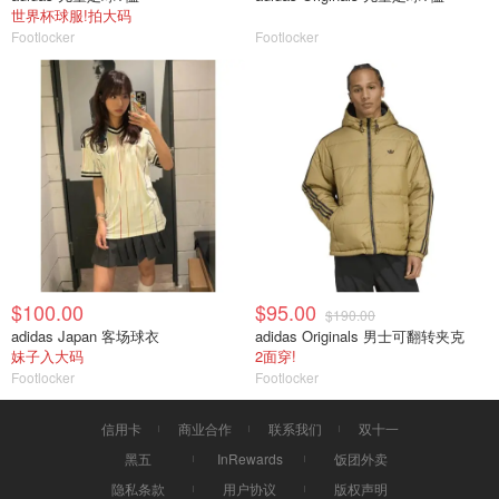
世界杯球服!拍大码
Footlocker
Footlocker
$100.00
$95.00
$190.00
adidas Japan 客场球衣
adidas Originals 男士可翻转夹克
妹子入大码
2面穿!
Footlocker
Footlocker
信用卡
商业合作
联系我们
双十一
黑五
InRewards
饭团外卖
隐私条款
用户协议
版权声明