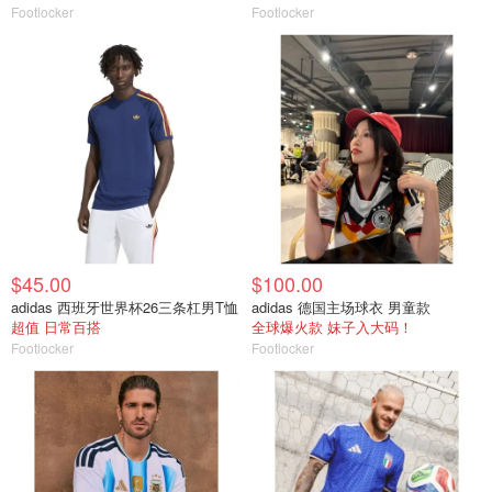
Footlocker
Footlocker
$45.00
$100.00
adidas 西班牙世界杯26三条杠男T恤
adidas 德国主场球衣 男童款
超值 日常百搭
全球爆火款 妹子入大码！
Footlocker
Footlocker