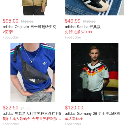
$95.00
$49.99
$190.00
$130.00
adidas Originals 男士可翻转夹克
adidas Samba 经典款
2面穿!
史低!之前$79.99
Footlocker
Footlocker
$22.50
$120.00
$45.00
adidas 男款意大利世界杯三条杠T恤
adidas Germany 26 男士主场球衣
5折！成人款码全 今年世界杯狠狠买意大利
成人款码全
Footlocker
Footlocker