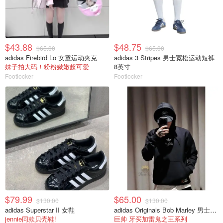
$43.88
$48.75
$65.00
$65.00
adidas Firebird Lo 女童运动夹克
adidas 3 Stripes 男士宽松运动短裤
妹子拍大码！粉粉嫩嫩超可爱
8英寸
Footlocker
Footlocker
$79.99
$65.00
$130.00
$130.00
adidas Superstar II 女鞋
adidas Originals Bob Marley 男士卫衣
jennie同款贝壳鞋!
巨帅 牙买加雷鬼之王系列