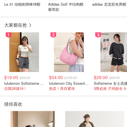
Le 31 动物刺绣棒球帽
Adidas Golf 半结构帽
adidas 尼龙双色男帽
极简款
大家都在抢
1
2
3
$19.00
$54.00
$29.00
$88.00
$108.00
$88.00
lululemon Softstreme 女士高腰短裤 10cm
lululemon City Essentials 肩背包 4L
仅限2码$19！
热卖！库存紧张
猜你喜欢