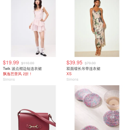
$19.99
$39.95
$110.00
$79.00
Twik 波点褶边短连衣裙
双面缎长吊带连衣裙
飘逸芭蕾风 2折！
XS
Simons
Simons