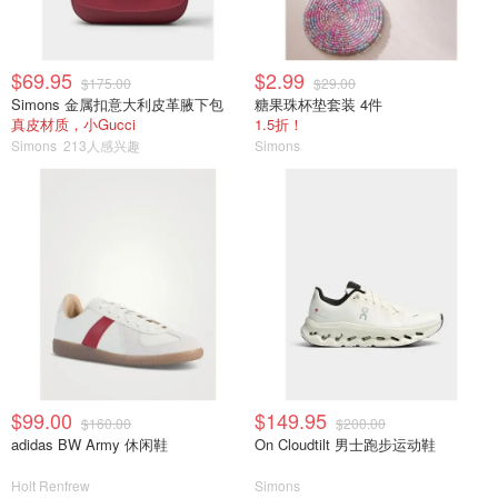
$69.95
$2.99
$175.00
$29.00
Simons 金属扣意大利皮革腋下包
糖果珠杯垫套装 4件
真皮材质，小Gucci
1.5折！
Simons
213人感兴趣
Simons
$99.00
$149.95
$160.00
$200.00
adidas BW Army 休闲鞋
On Cloudtilt 男士跑步运动鞋
Holt Renfrew
Simons