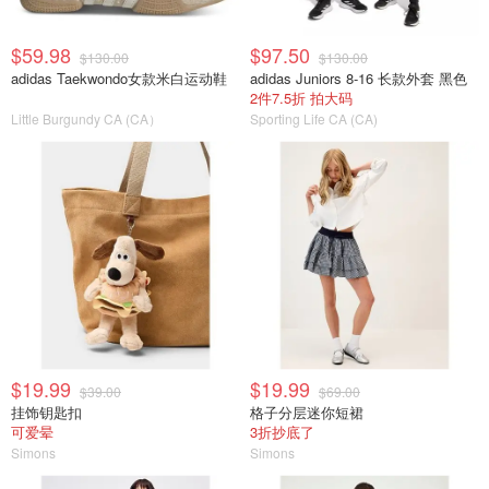
$59.98
$97.50
$130.00
$130.00
adidas Taekwondo女款米白运动鞋
adidas Juniors 8-16 长款外套 黑色
2件7.5折 拍大码
Little Burgundy CA (CA）
Sporting Life CA (CA)
$19.99
$19.99
$39.00
$69.00
挂饰钥匙扣
格子分层迷你短裙
可爱晕
3折抄底了
Simons
Simons