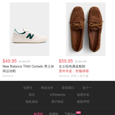
$49.95
$59.95
$140.00
$190.00
New Balance T500 Cortado 男士休
女士棕色麂皮船鞋
闲运动鞋
里外羊皮，舒服得很
Simons
Simons
298人感兴趣
信用卡
商业合作
联系我们
双十一
黑五
InRewards
饭团外卖
隐私条款
用户协议
版权声明
触屏版
电脑版
下载App